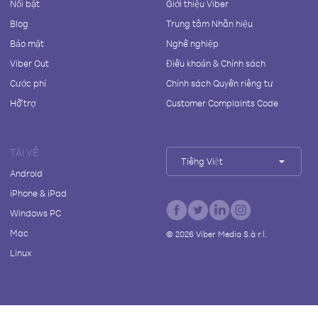
Nổi bật
Giới thiệu Viber
Blog
Trung tâm Nhãn hiệu
Bảo mật
Nghề nghiệp
Viber Out
Điều khoản & Chính sách
Cước phí
Chính sách Quyền riêng tư
Hỗ trợ
Customer Complaints Code
TẢI VỀ
Tiếng Việt
Android
iPhone & iPad
Windows PC
Mac
©
2026
Viber Media S.à r.l.
Linux