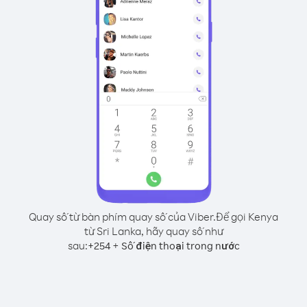
Quay số từ bàn phím quay số của Viber.
Để gọi Kenya
từ Sri Lanka, hãy quay số như
sau:
+
+
254
Số điện thoại trong nước