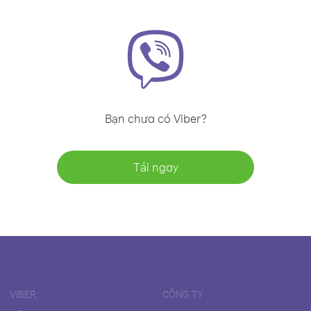
Bạn chưa có Viber?
Tải ngay
VIBER
CÔNG TY