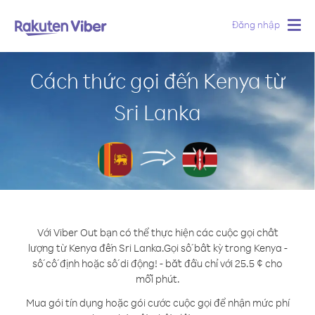
Đăng nhập
Togg
navig
Cách thức gọi đến Kenya từ
Sri Lanka
Với Viber Out bạn có thể thực hiện các cuộc gọi chất
lượng từ Kenya đến Sri Lanka.
Gọi số bất kỳ trong Kenya -
số cố định hoặc số di động! - bắt đầu chỉ với 25.5 ¢ cho
mỗi phút.
Mua gói tín dụng hoặc gói cước cuộc gọi để nhận mức phí