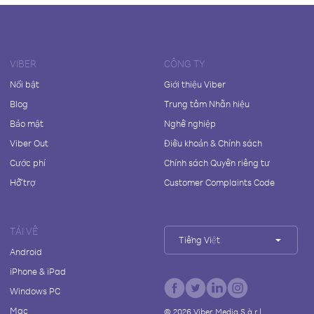
VIBER
CÔNG TY
Nổi bật
Giới thiệu Viber
Blog
Trung tâm Nhãn hiệu
Bảo mật
Nghề nghiệp
Viber Out
Điều khoản & Chính sách
Cước phí
Chính sách Quyền riêng tư
Hỗ trợ
Customer Complaints Code
TẢI VỀ
Tiếng Việt
Android
iPhone & iPad
Windows PC
Mac
©
2026
Viber Media S.à r.l.