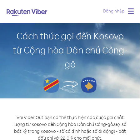
Đăng nhập
Togg
navig
Cách thức gọi đến Kosovo
từ Cộng hòa Dân chủ Công-
gô
Với Viber Out bạn có thể thực hiện các cuộc gọi chất
lượng từ Kosovo đến Cộng hòa Dân chủ Công-gô.
Gọi số
bất kỳ trong Kosovo - số cố định hoặc số di động! - bắt
đầu chỉ với 22.0 ¢ cho mỗi phút.