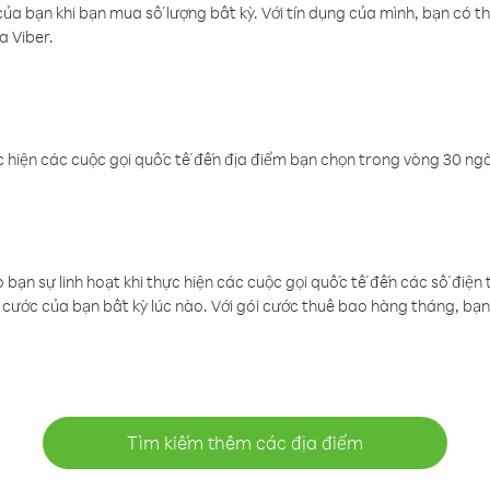
a bạn khi bạn mua số lượng bất kỳ. Với tín dụng của mình, bạn có th
a Viber.
 hiện các cuộc gọi quốc tế đến địa điểm bạn chọn trong vòng 30 ngày
ạn sự linh hoạt khi thực hiện các cuộc gọi quốc tế đến các số điện 
cước của bạn bất kỳ lúc nào. Với gói cước thuê bao hàng tháng, bạn 
Tìm kiếm thêm các địa điểm