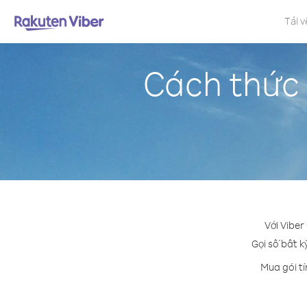
Tải v
Cách thức 
Với Viber
Gọi số bất k
Mua gói tí