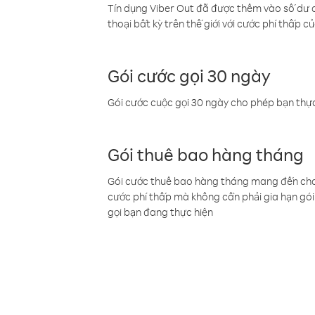
Tín dụng Viber Out đã được thêm vào số dư củ
thoại bất kỳ trên thế giới với cước phí thấp củ
Gói cước gọi 30 ngày
Gói cước cuộc gọi 30 ngày cho phép bạn thực
Gói thuê bao hàng tháng
Gói cước thuê bao hàng tháng mang đến cho b
cước phí thấp mà không cần phải gia hạn gói 
gọi bạn đang thực hiện