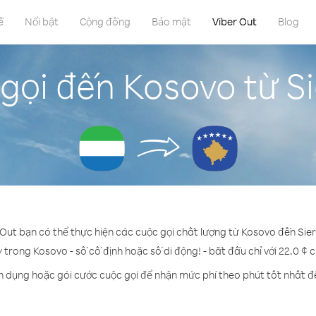
ề
Nổi bật
Cộng đồng
Bảo mật
Viber Out
Blog
gọi đến Kosovo từ S
 Out bạn có thể thực hiện các cuộc gọi chất lượng từ Kosovo đến Sie
ỳ trong Kosovo - số cố định hoặc số di động! - bắt đầu chỉ với 22.0 ¢ 
n dụng hoặc gói cước cuộc gọi để nhận mức phí theo phút tốt nhất 