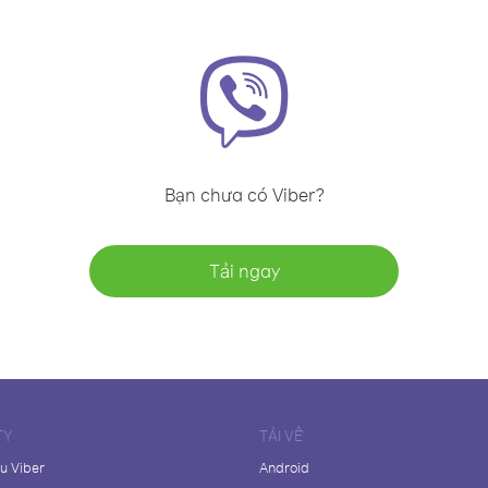
Bạn chưa có Viber?
Tải ngay
TY
TẢI VỀ
ệu Viber
Android