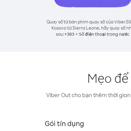
Quay số từ bàn phím quay số của Viber.
Để
Kosovo từ Sierra Leone, hãy quay số n
sau:
+
+
383
Số điện thoại trong nước
Mẹo để 
Viber Out cho bạn thêm thời gian 
Gói tín dụng