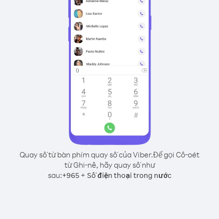
Quay số từ bàn phím quay số của Viber.
Để gọi Cô-oét
từ Ghi-nê, hãy quay số như
sau:
+
+
965
Số điện thoại trong nước