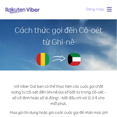
Đăng nhập
Togg
navig
Cách thức gọi đến Cô-oét
từ Ghi-nê
Với Viber Out bạn có thể thực hiện các cuộc gọi chất
lượng từ Cô-oét đến Ghi-nê.
Gọi số bất kỳ trong Cô-oét -
số cố định hoặc số di động! - bắt đầu chỉ với 12.0 ¢ cho
mỗi phút.
Mua gói tín dụng hoặc gói cước cuộc gọi để nhận mức phí