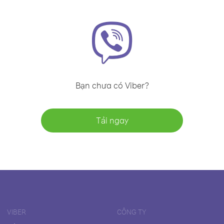
Bạn chưa có Viber?
Tải ngay
VIBER
CÔNG TY