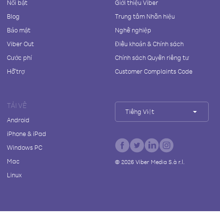
Nổi bật
Giới thiệu Viber
Blog
Trung tâm Nhãn hiệu
Bảo mật
Nghề nghiệp
Viber Out
Điều khoản & Chính sách
Cước phí
Chính sách Quyền riêng tư
Hỗ trợ
Customer Complaints Code
TẢI VỀ
Tiếng Việt
Android
iPhone & iPad
Windows PC
Mac
©
2026
Viber Media S.à r.l.
Linux