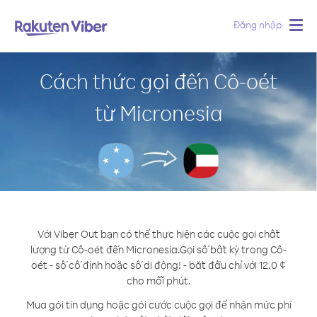
Đăng nhập
Togg
navig
Cách thức gọi đến Cô-oét
từ Micronesia
Với Viber Out bạn có thể thực hiện các cuộc gọi chất
lượng từ Cô-oét đến Micronesia.
Gọi số bất kỳ trong Cô-
oét - số cố định hoặc số di động! - bắt đầu chỉ với 12.0 ¢
cho mỗi phút.
Mua gói tín dụng hoặc gói cước cuộc gọi để nhận mức phí