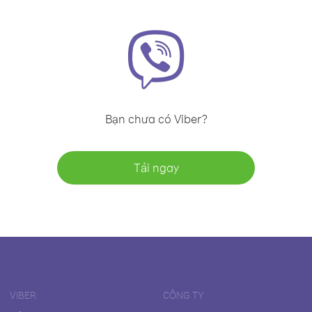
Bạn chưa có Viber?
Tải ngay
VIBER
CÔNG TY