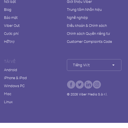
Nổi bật
Giới thiệu Viber
Blog
Trung tâm Nhãn hiệu
Bảo mật
Nghề nghiệp
Viber Out
Điều khoản & Chính sách
Cước phí
Chính sách Quyền riêng tư
Hỗ trợ
Customer Complaints Code
TẢI VỀ
Tiếng Việt
Android
iPhone & iPad
Windows PC
Mac
©
2026
Viber Media S.à r.l.
Linux