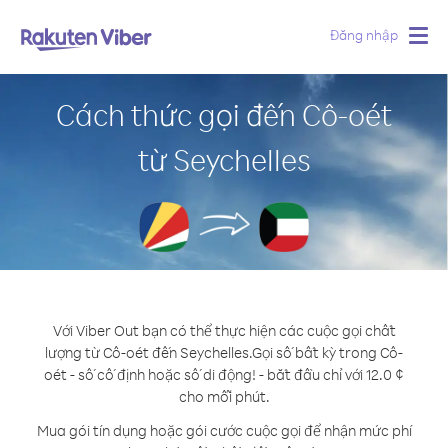
Đăng nhập
Togg
navig
Cách thức gọi đến Cô-oét
từ Seychelles
Với Viber Out bạn có thể thực hiện các cuộc gọi chất
lượng từ Cô-oét đến Seychelles.
Gọi số bất kỳ trong Cô-
oét - số cố định hoặc số di động! - bắt đầu chỉ với 12.0 ¢
cho mỗi phút.
Mua gói tín dụng hoặc gói cước cuộc gọi để nhận mức phí