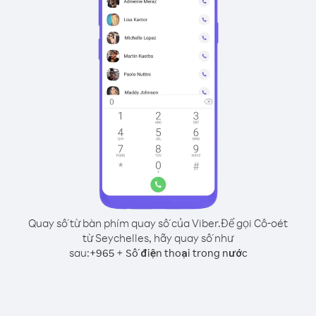
Quay số từ bàn phím quay số của Viber.
Để gọi Cô-oét
từ Seychelles, hãy quay số như
sau:
+
+
965
Số điện thoại trong nước