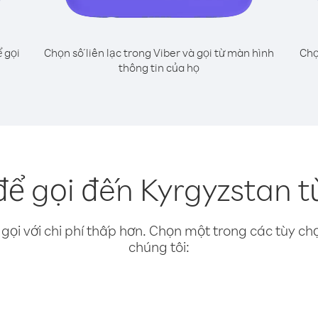
 gọi
Chọn số liên lạc trong Viber và gọi từ màn hình
Chọ
thông tin của họ
ể gọi đến Kyrgyzstan từ
gọi với chi phí thấp hơn. Chọn một trong các tùy chọ
chúng tôi: