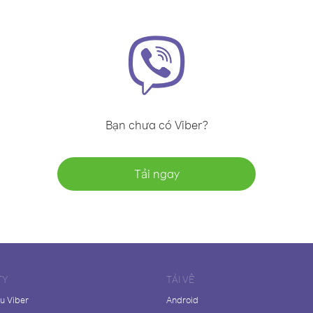
Bạn chưa có Viber?
Tải ngay
TY
TẢI VỀ
ệu Viber
Android