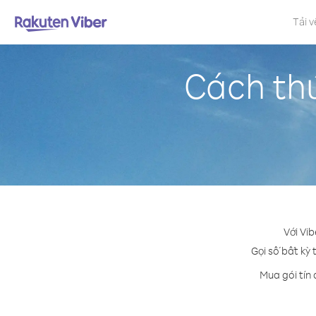
Tải v
Cách thứ
Với Vib
Gọi số bất kỳ 
Mua gói tín