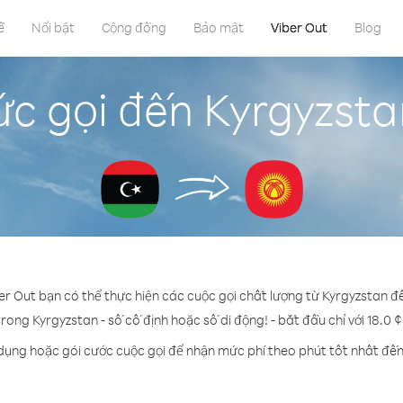
ề
Nổi bật
Cộng đồng
Bảo mật
Viber Out
Blog
c gọi đến Kyrgyzstan
er Out bạn có thể thực hiện các cuộc gọi chất lượng từ Kyrgyzstan đế
trong Kyrgyzstan - số cố định hoặc số di động! - bắt đầu chỉ với 18.0 
 dụng hoặc gói cước cuộc gọi để nhận mức phí theo phút tốt nhất đến