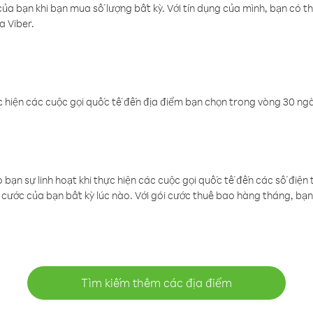
a bạn khi bạn mua số lượng bất kỳ. Với tín dụng của mình, bạn có th
a Viber.
 hiện các cuộc gọi quốc tế đến địa điểm bạn chọn trong vòng 30 ngày
ạn sự linh hoạt khi thực hiện các cuộc gọi quốc tế đến các số điện 
cước của bạn bất kỳ lúc nào. Với gói cước thuê bao hàng tháng, bạn 
Tìm kiếm thêm các địa điểm