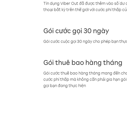
Tín dụng Viber Out đã được thêm vào số dư củ
thoại bất kỳ trên thế giới với cước phí thấp củ
Gói cước gọi 30 ngày
Gói cước cuộc gọi 30 ngày cho phép bạn thực
Gói thuê bao hàng tháng
Gói cước thuê bao hàng tháng mang đến cho b
cước phí thấp mà không cần phải gia hạn gói 
gọi bạn đang thực hiện