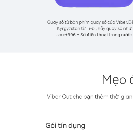
Quay số từ bàn phím quay số của Viber.
Để
Kyrgyzstan từ Li-bi, hãy quay số như
sau:
+
+
996
Số điện thoại trong nước
Mẹo đ
Viber Out cho bạn thêm thời gian 
Gói tín dụng