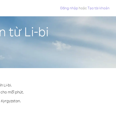
Đăng nhập
hoặc
Tạo tài khoản
 từ Li-bi
n Li-bi.
¢ cho mỗi phút.
 Kyrgyzstan.