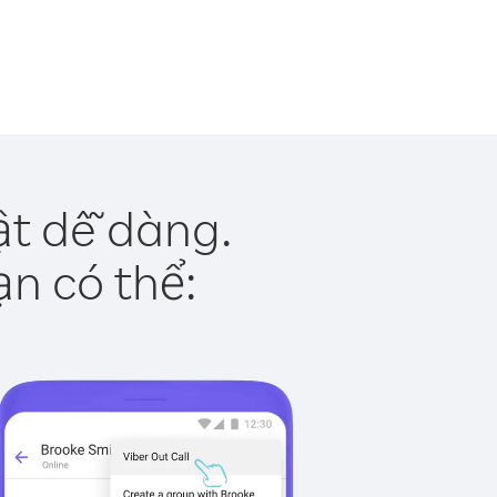
ật dễ dàng.
ạn có thể: