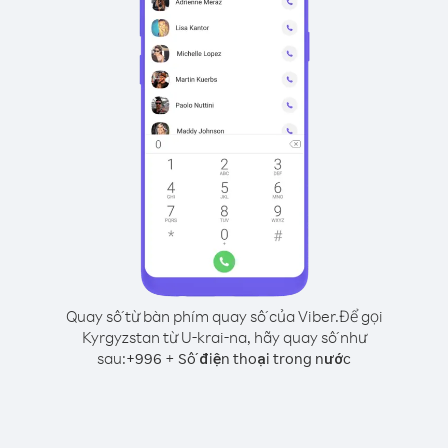
Quay số từ bàn phím quay số của Viber.
Để gọi
Kyrgyzstan từ U-krai-na, hãy quay số như
sau:
+
+
996
Số điện thoại trong nước