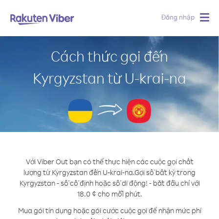
Đăng nhập
Togg
navig
Cách thức gọi đến
Kyrgyzstan từ U-krai-na
Với Viber Out bạn có thể thực hiện các cuộc gọi chất
lượng từ Kyrgyzstan đến U-krai-na.
Gọi số bất kỳ trong
Kyrgyzstan - số cố định hoặc số di động! - bắt đầu chỉ với
18.0 ¢ cho mỗi phút.
Mua gói tín dụng hoặc gói cước cuộc gọi để nhận mức phí