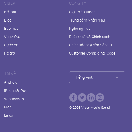
VIBER
CÔNG TY
Nổi bật
Giới thiệu Viber
Blog
Trung tâm Nhãn hiệu
Bảo mật
Nghề nghiệp
Viber Out
Điều khoản & Chính sách
Cước phí
Chính sách Quyền riêng tư
Hỗ trợ
Customer Complaints Code
TẢI VỀ
Tiếng Việt
Android
iPhone & iPad
Windows PC
Mac
©
2026
Viber Media S.à r.l.
Linux