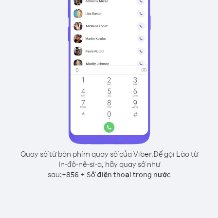
Quay số từ bàn phím quay số của Viber.
Để gọi Lào từ
In-đô-nê-si-a, hãy quay số như
sau:
+
+
856
Số điện thoại trong nước