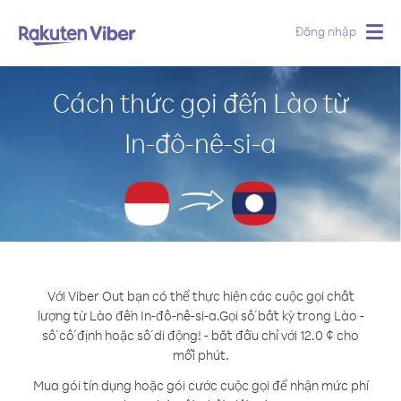
Đăng nhập
Togg
navig
Cách thức gọi đến Lào từ
In-đô-nê-si-a
Với Viber Out bạn có thể thực hiện các cuộc gọi chất
lượng từ Lào đến In-đô-nê-si-a.
Gọi số bất kỳ trong Lào -
số cố định hoặc số di động! - bắt đầu chỉ với 12.0 ¢ cho
mỗi phút.
Mua gói tín dụng hoặc gói cước cuộc gọi để nhận mức phí