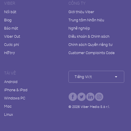
VIBER
CÔNG TY
Nổi bật
Giới thiệu Viber
Blog
Trung tâm Nhãn hiệu
Bảo mật
Nghề nghiệp
Viber Out
Điều khoản & Chính sách
Cước phí
Chính sách Quyền riêng tư
Hỗ trợ
Customer Complaints Code
TẢI VỀ
Tiếng Việt
Android
iPhone & iPad
Windows PC
Mac
©
2026
Viber Media S.à r.l.
Linux