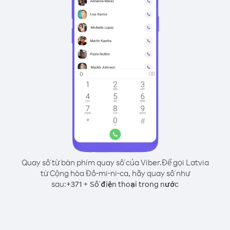
Quay số từ bàn phím quay số của Viber.
Để gọi Latvia
từ Cộng hòa Đô-mi-ni-ca, hãy quay số như
sau:
+
+
371
Số điện thoại trong nước