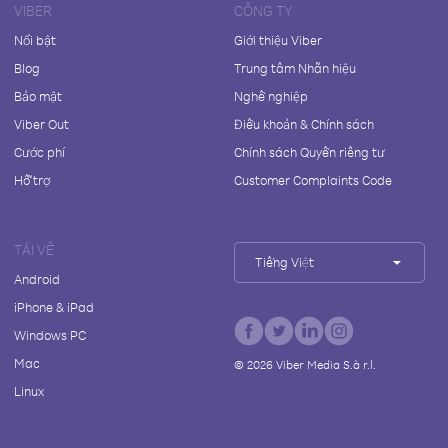
VIBER
CÔNG TY
Nổi bật
Giới thiệu Viber
Blog
Trung tâm Nhãn hiệu
Bảo mật
Nghề nghiệp
Viber Out
Điều khoản & Chính sách
Cước phí
Chính sách Quyền riêng tư
Hỗ trợ
Customer Complaints Code
TẢI VỀ
Tiếng Việt
Android
iPhone & iPad
Windows PC
Mac
©
2026
Viber Media S.à r.l.
Linux