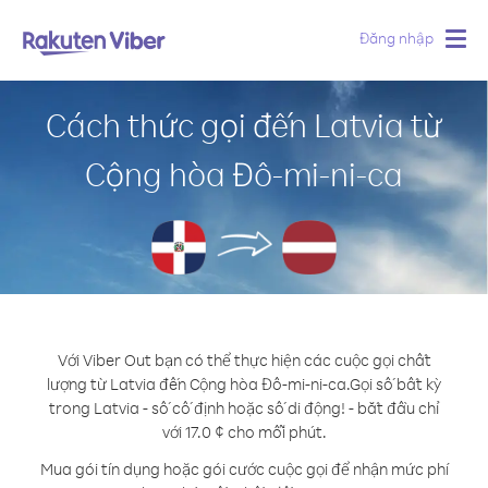
Đăng nhập
Togg
navig
Cách thức gọi đến Latvia từ
Cộng hòa Đô-mi-ni-ca
Với Viber Out bạn có thể thực hiện các cuộc gọi chất
lượng từ Latvia đến Cộng hòa Đô-mi-ni-ca.
Gọi số bất kỳ
trong Latvia - số cố định hoặc số di động! - bắt đầu chỉ
với 17.0 ¢ cho mỗi phút.
Mua gói tín dụng hoặc gói cước cuộc gọi để nhận mức phí