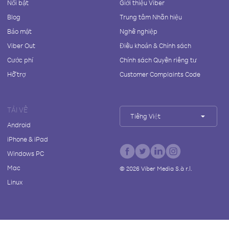
Nổi bật
Giới thiệu Viber
Blog
Trung tâm Nhãn hiệu
Bảo mật
Nghề nghiệp
Viber Out
Điều khoản & Chính sách
Cước phí
Chính sách Quyền riêng tư
Hỗ trợ
Customer Complaints Code
TẢI VỀ
Tiếng Việt
Android
iPhone & iPad
Windows PC
Mac
©
2026
Viber Media S.à r.l.
Linux