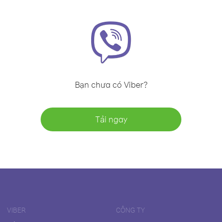
Bạn chưa có Viber?
Tải ngay
VIBER
CÔNG TY