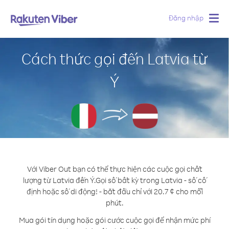
Đăng nhập
Togg
navig
Cách thức gọi đến Latvia từ
Ý
Với Viber Out bạn có thể thực hiện các cuộc gọi chất
lượng từ Latvia đến Ý.
Gọi số bất kỳ trong Latvia - số cố
định hoặc số di động! - bắt đầu chỉ với 20.7 ¢ cho mỗi
phút.
Mua gói tín dụng hoặc gói cước cuộc gọi để nhận mức phí