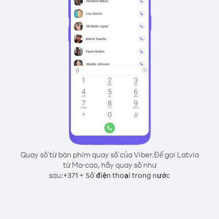
Quay số từ bàn phím quay số của Viber.
Để gọi Latvia
từ Ma-cao, hãy quay số như
sau:
+
+
371
Số điện thoại trong nước