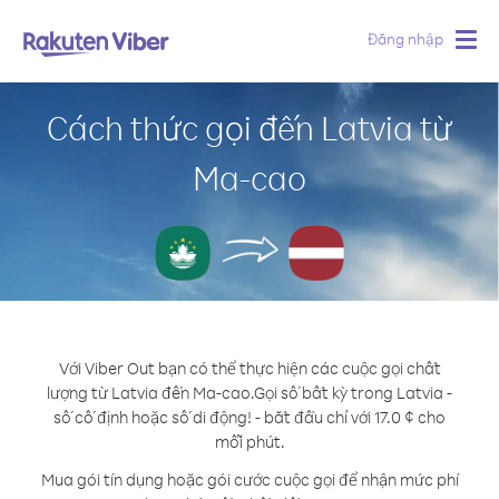
Đăng nhập
Togg
navig
Cách thức gọi đến Latvia từ
Ma-cao
Với Viber Out bạn có thể thực hiện các cuộc gọi chất
lượng từ Latvia đến Ma-cao.
Gọi số bất kỳ trong Latvia -
số cố định hoặc số di động! - bắt đầu chỉ với 17.0 ¢ cho
mỗi phút.
Mua gói tín dụng hoặc gói cước cuộc gọi để nhận mức phí