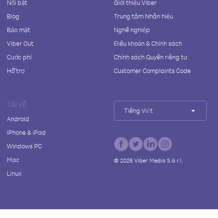
Nổi bật
Giới thiệu Viber
Blog
Trung tâm Nhãn hiệu
Bảo mật
Nghề nghiệp
Viber Out
Điều khoản & Chính sách
Cước phí
Chính sách Quyền riêng tư
Hỗ trợ
Customer Complaints Code
TẢI VỀ
Tiếng Việt
Android
iPhone & iPad
Windows PC
Mac
©
2026
Viber Media S.à r.l.
Linux