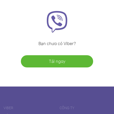
Bạn chưa có Viber?
Tải ngay
VIBER
CÔNG TY