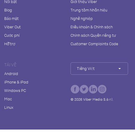
Nổi bật
Giới thiệu Viber
Blog
Trung tâm Nhãn hiệu
Bảo mật
Nghề nghiệp
Viber Out
Điều khoản & Chính sách
Cước phí
Chính sách Quyền riêng tư
Hỗ trợ
Customer Complaints Code
TẢI VỀ
Tiếng Việt
Android
iPhone & iPad
Windows PC
Mac
©
2026
Viber Media S.à r.l.
Linux