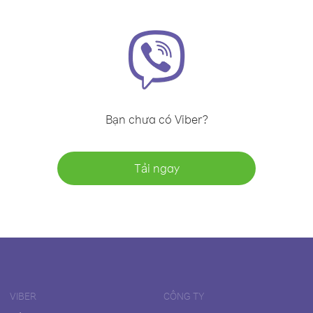
Bạn chưa có Viber?
Tải ngay
VIBER
CÔNG TY