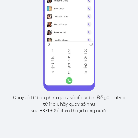
Quay số từ bàn phím quay số của Viber.
Để gọi Latvia
từ Mali, hãy quay số như
sau:
+
+
371
Số điện thoại trong nước