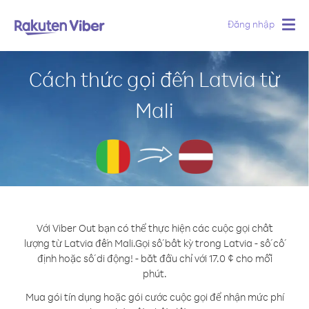
Đăng nhập
Togg
navig
Cách thức gọi đến Latvia từ
Mali
Với Viber Out bạn có thể thực hiện các cuộc gọi chất
lượng từ Latvia đến Mali.
Gọi số bất kỳ trong Latvia - số cố
định hoặc số di động! - bắt đầu chỉ với 17.0 ¢ cho mỗi
phút.
Mua gói tín dụng hoặc gói cước cuộc gọi để nhận mức phí