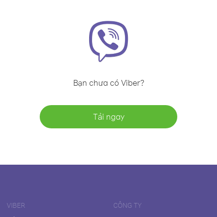
Bạn chưa có Viber?
Tải ngay
VIBER
CÔNG TY