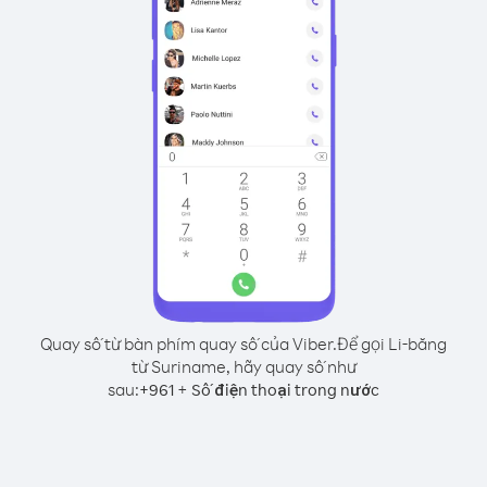
Quay số từ bàn phím quay số của Viber.
Để gọi Li-băng
từ Suriname, hãy quay số như
sau:
+
+
961
Số điện thoại trong nước