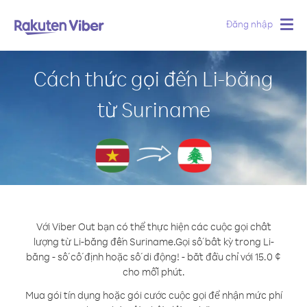
Đăng nhập
Togg
navig
Cách thức gọi đến Li-băng
từ Suriname
Với Viber Out bạn có thể thực hiện các cuộc gọi chất
lượng từ Li-băng đến Suriname.
Gọi số bất kỳ trong Li-
băng - số cố định hoặc số di động! - bắt đầu chỉ với 15.0 ¢
cho mỗi phút.
Mua gói tín dụng hoặc gói cước cuộc gọi để nhận mức phí