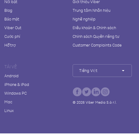
Nổi bật
Giới thiệu Viber
Blog
Trung tâm Nhãn hiệu
Bảo mật
Nghề nghiệp
Viber Out
Điều khoản & Chính sách
Cước phí
Chính sách Quyền riêng tư
Hỗ trợ
Customer Complaints Code
TẢI VỀ
Tiếng Việt
Android
iPhone & iPad
Windows PC
Mac
©
2026
Viber Media S.à r.l.
Linux