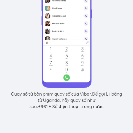
Quay số từ bàn phím quay số của Viber.
Để gọi Li-băng
từ Uganda, hãy quay số như
sau:
+
+
961
Số điện thoại trong nước