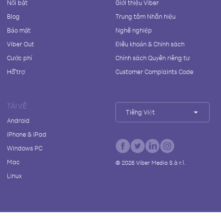
Nổi bật
Giới thiệu Viber
Blog
Trung tâm Nhãn hiệu
Bảo mật
Nghề nghiệp
Viber Out
Điều khoản & Chính sách
Cước phí
Chính sách Quyền riêng tư
Hỗ trợ
Customer Complaints Code
TẢI VỀ
Tiếng Việt
Android
iPhone & iPad
Windows PC
Mac
©
2026
Viber Media S.à r.l.
Linux