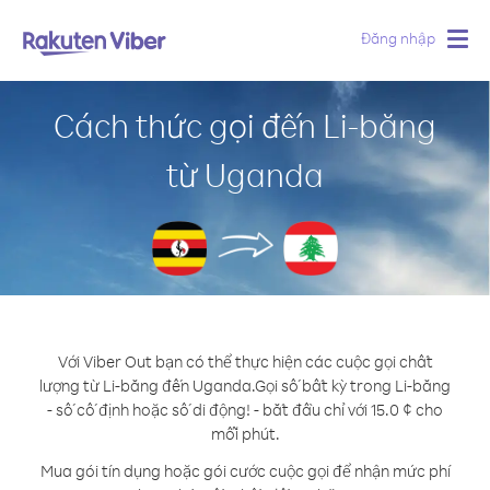
Đăng nhập
Togg
navig
Cách thức gọi đến Li-băng
từ Uganda
Với Viber Out bạn có thể thực hiện các cuộc gọi chất
lượng từ Li-băng đến Uganda.
Gọi số bất kỳ trong Li-băng
- số cố định hoặc số di động! - bắt đầu chỉ với 15.0 ¢ cho
mỗi phút.
Mua gói tín dụng hoặc gói cước cuộc gọi để nhận mức phí