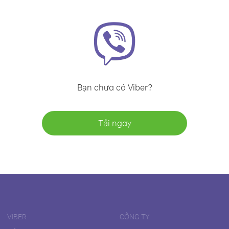
Bạn chưa có Viber?
Tải ngay
VIBER
CÔNG TY