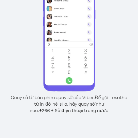
Quay số từ bàn phím quay số của Viber.
Để gọi Lesotho
từ In-đô-nê-si-a, hãy quay số như
sau:
+
+
266
Số điện thoại trong nước