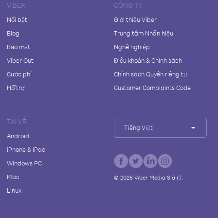
VIBER
CÔNG TY
Nổi bật
Giới thiệu Viber
Blog
Trung tâm Nhãn hiệu
Bảo mật
Nghề nghiệp
Viber Out
Điều khoản & Chính sách
Cước phí
Chính sách Quyền riêng tư
Hỗ trợ
Customer Complaints Code
TẢI VỀ
Tiếng Việt
Android
iPhone & iPad
Windows PC
Mac
©
2026
Viber Media S.à r.l.
Linux