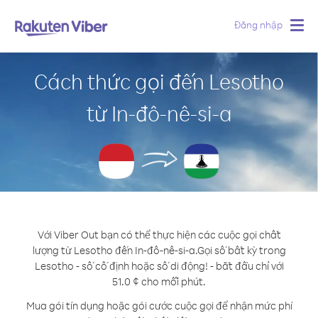
Đăng nhập
Togg
navig
Cách thức gọi đến Lesotho
từ In-đô-nê-si-a
Với Viber Out bạn có thể thực hiện các cuộc gọi chất
lượng từ Lesotho đến In-đô-nê-si-a.
Gọi số bất kỳ trong
Lesotho - số cố định hoặc số di động! - bắt đầu chỉ với
51.0 ¢ cho mỗi phút.
Mua gói tín dụng hoặc gói cước cuộc gọi để nhận mức phí