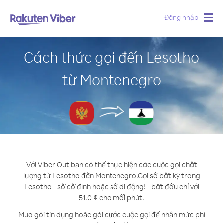
Đăng nhập
Togg
navig
Cách thức gọi đến Lesotho
từ Montenegro
Với Viber Out bạn có thể thực hiện các cuộc gọi chất
lượng từ Lesotho đến Montenegro.
Gọi số bất kỳ trong
Lesotho - số cố định hoặc số di động! - bắt đầu chỉ với
51.0 ¢ cho mỗi phút.
Mua gói tín dụng hoặc gói cước cuộc gọi để nhận mức phí