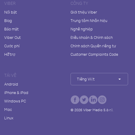
VIBER
CÔNG TY
Nổi bật
Giới thiệu Viber
Blog
Trung tâm Nhãn hiệu
Bảo mật
Nghề nghiệp
Viber Out
Điều khoản & Chính sách
Cước phí
Chính sách Quyền riêng tư
Hỗ trợ
Customer Complaints Code
TẢI VỀ
Tiếng Việt
Android
iPhone & iPad
Windows PC
Mac
©
2026
Viber Media S.à r.l.
Linux