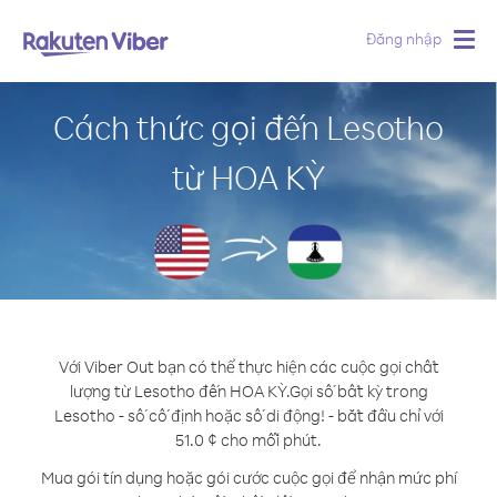
Đăng nhập
Togg
navig
Cách thức gọi đến Lesotho
từ HOA KỲ
Với Viber Out bạn có thể thực hiện các cuộc gọi chất
lượng từ Lesotho đến HOA KỲ.
Gọi số bất kỳ trong
Lesotho - số cố định hoặc số di động! - bắt đầu chỉ với
51.0 ¢ cho mỗi phút.
Mua gói tín dụng hoặc gói cước cuộc gọi để nhận mức phí