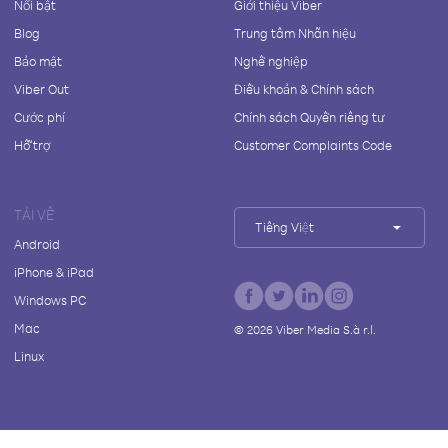
Nổi bật
Giới thiệu Viber
Blog
Trung tâm Nhãn hiệu
Bảo mật
Nghề nghiệp
Viber Out
Điều khoản & Chính sách
Cước phí
Chính sách Quyền riêng tư
Hỗ trợ
Customer Complaints Code
TẢI VỀ
Tiếng Việt
Android
iPhone & iPad
Windows PC
Mac
©
2026
Viber Media S.à r.l.
Linux