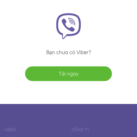
Bạn chưa có Viber?
Tải ngay
VIBER
CÔNG TY