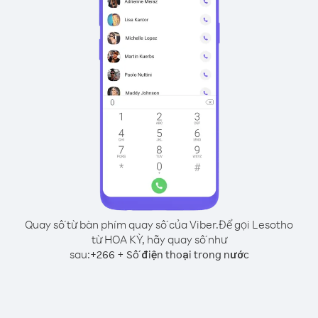
Quay số từ bàn phím quay số của Viber.
Để gọi Lesotho
từ HOA KỲ, hãy quay số như
sau:
+
+
266
Số điện thoại trong nước