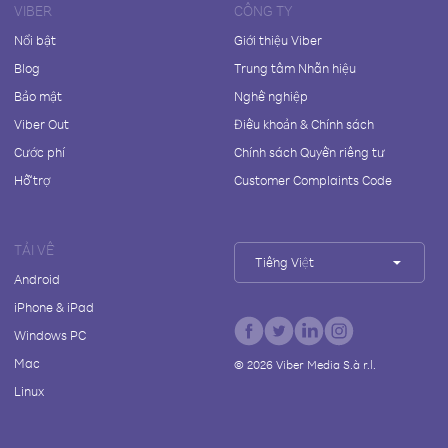
VIBER
CÔNG TY
Nổi bật
Giới thiệu Viber
Blog
Trung tâm Nhãn hiệu
Bảo mật
Nghề nghiệp
Viber Out
Điều khoản & Chính sách
Cước phí
Chính sách Quyền riêng tư
Hỗ trợ
Customer Complaints Code
TẢI VỀ
Tiếng Việt
Android
iPhone & iPad
Windows PC
Mac
©
2026
Viber Media S.à r.l.
Linux