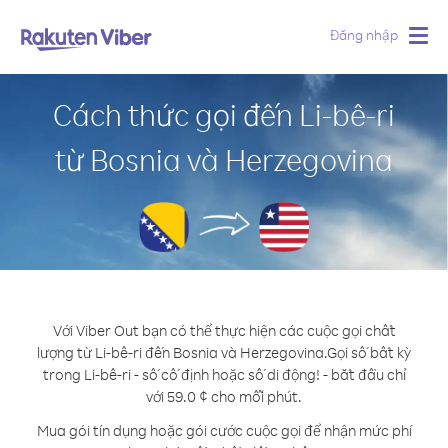
Đăng nhập
Togg
navig
Cách thức gọi đến Li-bê-ri
từ Bosnia và Herzegovina
Với Viber Out bạn có thể thực hiện các cuộc gọi chất
lượng từ Li-bê-ri đến Bosnia và Herzegovina.
Gọi số bất kỳ
trong Li-bê-ri - số cố định hoặc số di động! - bắt đầu chỉ
với 59.0 ¢ cho mỗi phút.
Mua gói tín dụng hoặc gói cước cuộc gọi để nhận mức phí