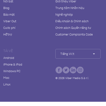
Nổi bật
Giới thiệu Viber
Blog
Trung tâm Nhãn hiệu
Bảo mật
Nghề nghiệp
Viber Out
Điều khoản & Chính sách
Cước phí
Chính sách Quyền riêng tư
Hỗ trợ
Customer Complaints Code
TẢI VỀ
Tiếng Việt
Android
iPhone & iPad
Windows PC
Mac
©
2026
Viber Media S.à r.l.
Linux