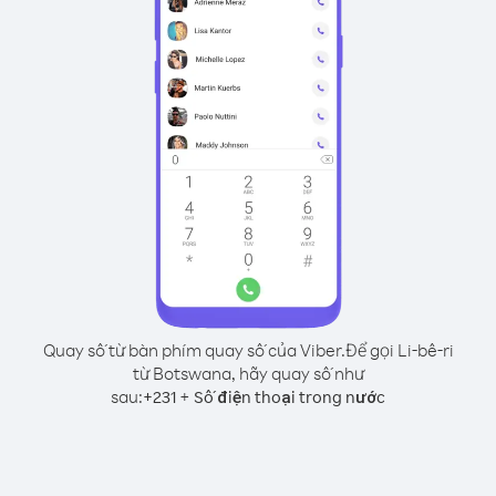
Quay số từ bàn phím quay số của Viber.
Để gọi Li-bê-ri
từ Botswana, hãy quay số như
sau:
+
+
231
Số điện thoại trong nước