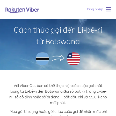
Đăng nhập
Togg
navig
Cách thức gọi đến Li-bê-ri
từ Botswana
Với Viber Out bạn có thể thực hiện các cuộc gọi chất
lượng từ Li-bê-ri đến Botswana.
Gọi số bất kỳ trong Li-bê-
ri - số cố định hoặc số di động! - bắt đầu chỉ với 59.0 ¢ cho
mỗi phút.
Mua gói tín dụng hoặc gói cước cuộc gọi để nhận mức phí