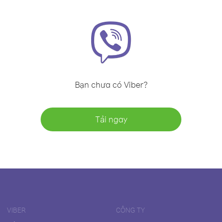
Bạn chưa có Viber?
Tải ngay
VIBER
CÔNG TY