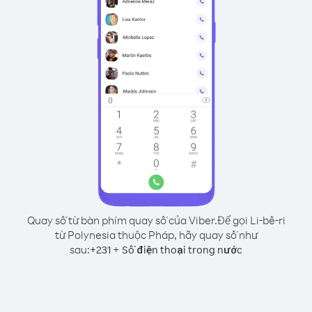
Quay số từ bàn phím quay số của Viber.
Để gọi Li-bê-ri
từ Polynesia thuộc Pháp, hãy quay số như
sau:
+
+
231
Số điện thoại trong nước