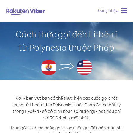
Đăng nhập
Togg
navig
Cách thức gọi đến Li-bê-ri
từ Polynesia thuộc Pháp
Với Viber Out bạn có thể thực hiện các cuộc gọi chất
lượng từ Li-bê-ri đến Polynesia thuộc Pháp.
Gọi số bất kỳ
trong Li-bê-ri - số cố định hoặc số di động! - bắt đầu chỉ
với 59.0 ¢ cho mỗi phút.
Mua gói tín dụng hoặc gói cước cuộc gọi để nhận mức phí