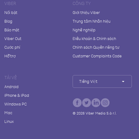
VIBER
CÔNG TY
Nổi bật
Giới thiệu Viber
Blog
Trung tâm Nhãn hiệu
Bảo mật
Nghề nghiệp
Viber Out
Điều khoản & Chính sách
Cước phí
Chính sách Quyền riêng tư
Hỗ trợ
Customer Complaints Code
TẢI VỀ
Tiếng Việt
Android
iPhone & iPad
Windows PC
Mac
©
2026
Viber Media S.à r.l.
Linux