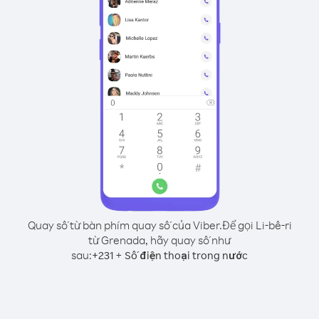
Quay số từ bàn phím quay số của Viber.
Để gọi Li-bê-ri
từ Grenada, hãy quay số như
sau:
+
+
231
Số điện thoại trong nước