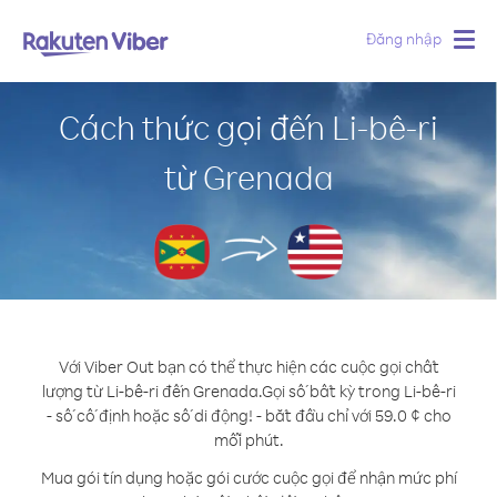
Đăng nhập
Togg
navig
Cách thức gọi đến Li-bê-ri
từ Grenada
Với Viber Out bạn có thể thực hiện các cuộc gọi chất
lượng từ Li-bê-ri đến Grenada.
Gọi số bất kỳ trong Li-bê-ri
- số cố định hoặc số di động! - bắt đầu chỉ với 59.0 ¢ cho
mỗi phút.
Mua gói tín dụng hoặc gói cước cuộc gọi để nhận mức phí