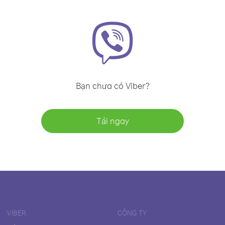
Bạn chưa có Viber?
Tải ngay
VIBER
CÔNG TY