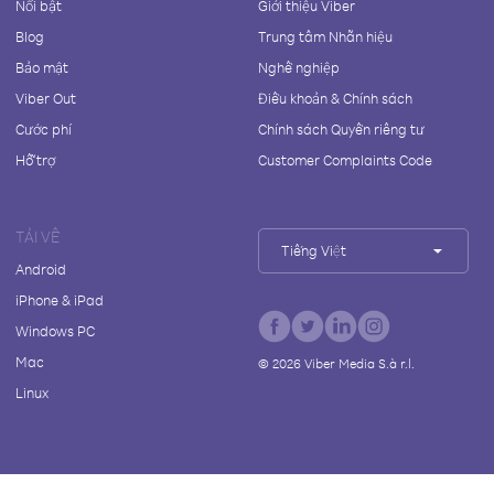
Nổi bật
Giới thiệu Viber
Blog
Trung tâm Nhãn hiệu
Bảo mật
Nghề nghiệp
Viber Out
Điều khoản & Chính sách
Cước phí
Chính sách Quyền riêng tư
Hỗ trợ
Customer Complaints Code
TẢI VỀ
Tiếng Việt
Android
iPhone & iPad
Windows PC
Mac
©
2026
Viber Media S.à r.l.
Linux