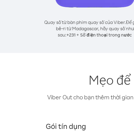
Quay số từ bàn phím quay số của Viber.
Để g
bê-ri từ Madagascar, hãy quay số như
sau:
+
+
231
Số điện thoại trong nước
Mẹo để 
Viber Out cho bạn thêm thời gian 
Gói tín dụng