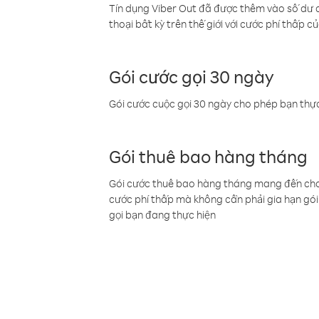
Tín dụng Viber Out đã được thêm vào số dư củ
thoại bất kỳ trên thế giới với cước phí thấp củ
Gói cước gọi 30 ngày
Gói cước cuộc gọi 30 ngày cho phép bạn thực
Gói thuê bao hàng tháng
Gói cước thuê bao hàng tháng mang đến cho b
cước phí thấp mà không cần phải gia hạn gói 
gọi bạn đang thực hiện