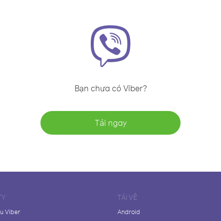
Bạn chưa có Viber?
Tải ngay
TY
TẢI VỀ
ệu Viber
Android