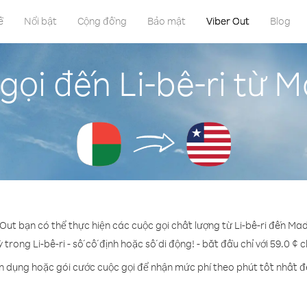
ề
Nổi bật
Cộng đồng
Bảo mật
Viber Out
Blog
gọi đến Li-bê-ri từ
 Out bạn có thể thực hiện các cuộc gọi chất lượng từ Li-bê-ri đến M
ỳ trong Li-bê-ri - số cố định hoặc số di động! - bắt đầu chỉ với 59.0 ¢ 
n dụng hoặc gói cước cuộc gọi để nhận mức phí theo phút tốt nhất đế