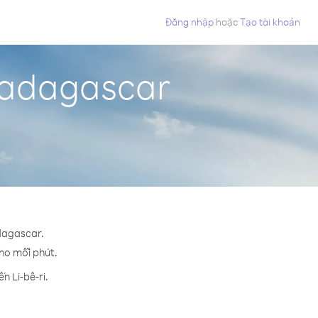
Đăng nhập
hoặc
Tạo tài khoản
 Madagascar
adagascar.
cho mỗi phút.
n Li-bê-ri.