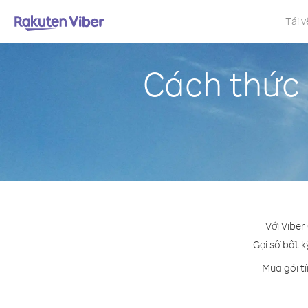
Tải v
Cách thức 
Với Viber
Gọi số bất k
Mua gói tí