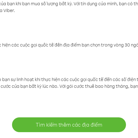
a bạn khi bạn mua số lượng bất kỳ. Với tín dụng của mình, bạn có th
a Viber.
 hiện các cuộc gọi quốc tế đến địa điểm bạn chọn trong vòng 30 ngày
ạn sự linh hoạt khi thực hiện các cuộc gọi quốc tế đến các số điện 
cước của bạn bất kỳ lúc nào. Với gói cước thuê bao hàng tháng, bạn 
Tìm kiếm thêm các địa điểm