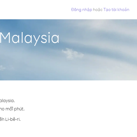
Đăng nhập
hoặc
Tạo tài khoản
 Malaysia
alaysia.
cho mỗi phút.
n Li-bê-ri.