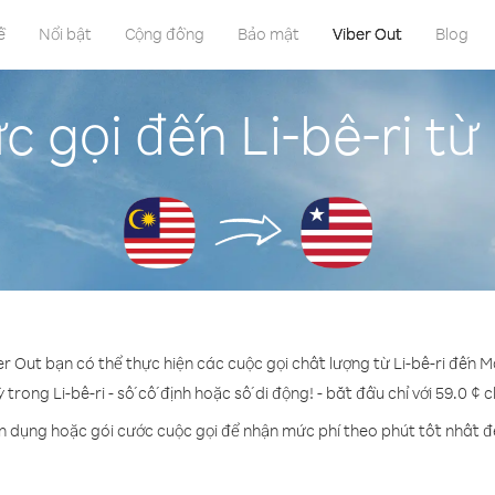
ề
Nổi bật
Cộng đồng
Bảo mật
Viber Out
Blog
c gọi đến Li-bê-ri từ
er Out bạn có thể thực hiện các cuộc gọi chất lượng từ Li-bê-ri đến M
ỳ trong Li-bê-ri - số cố định hoặc số di động! - bắt đầu chỉ với 59.0 ¢ 
n dụng hoặc gói cước cuộc gọi để nhận mức phí theo phút tốt nhất đế