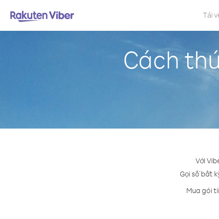
Tải v
Cách thứ
Với Vib
Gọi số bất k
Mua gói tí