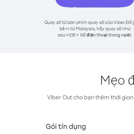
Quay số từ bàn phím quay số của Viber.
Để g
bê-ri từ Malaysia, hãy quay số như
sau:
+
+
231
Số điện thoại trong nước
Mẹo đ
Viber Out cho bạn thêm thời gian 
Gói tín dụng