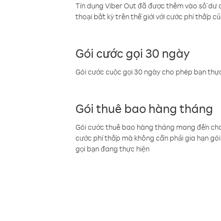
Tín dụng Viber Out đã được thêm vào số dư củ
thoại bất kỳ trên thế giới với cước phí thấp củ
Gói cước gọi 30 ngày
Gói cước cuộc gọi 30 ngày cho phép bạn thực
Gói thuê bao hàng tháng
Gói cước thuê bao hàng tháng mang đến cho b
cước phí thấp mà không cần phải gia hạn gói 
gọi bạn đang thực hiện