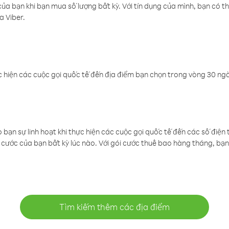
a bạn khi bạn mua số lượng bất kỳ. Với tín dụng của mình, bạn có th
a Viber.
 hiện các cuộc gọi quốc tế đến địa điểm bạn chọn trong vòng 30 ngày
ạn sự linh hoạt khi thực hiện các cuộc gọi quốc tế đến các số điện 
cước của bạn bất kỳ lúc nào. Với gói cước thuê bao hàng tháng, bạn 
Tìm kiếm thêm các địa điểm