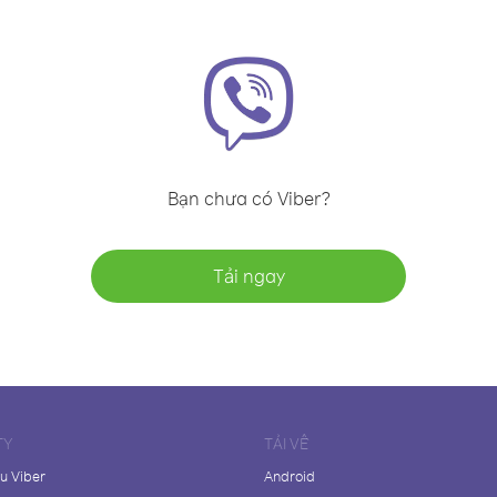
Bạn chưa có Viber?
Tải ngay
TY
TẢI VỀ
ệu Viber
Android