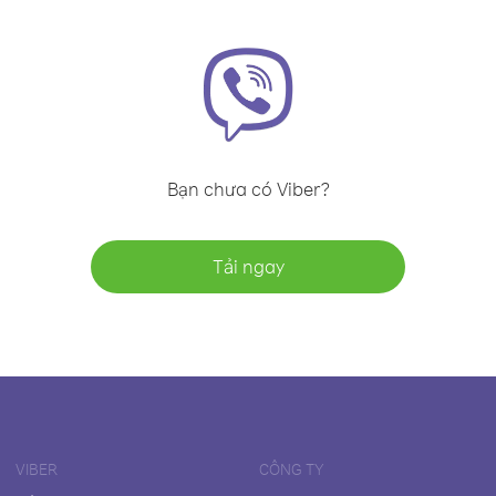
Bạn chưa có Viber?
Tải ngay
VIBER
CÔNG TY