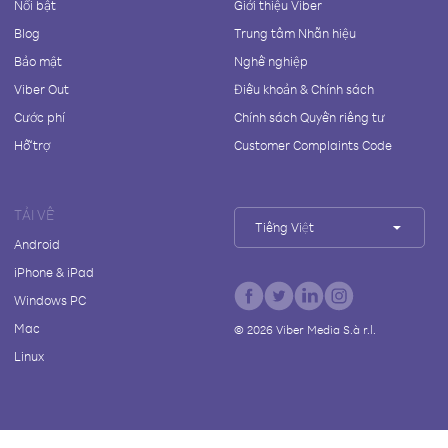
Nổi bật
Giới thiệu Viber
Blog
Trung tâm Nhãn hiệu
Bảo mật
Nghề nghiệp
Viber Out
Điều khoản & Chính sách
Cước phí
Chính sách Quyền riêng tư
Hỗ trợ
Customer Complaints Code
TẢI VỀ
Tiếng Việt
Android
iPhone & iPad
Windows PC
Mac
©
2026
Viber Media S.à r.l.
Linux