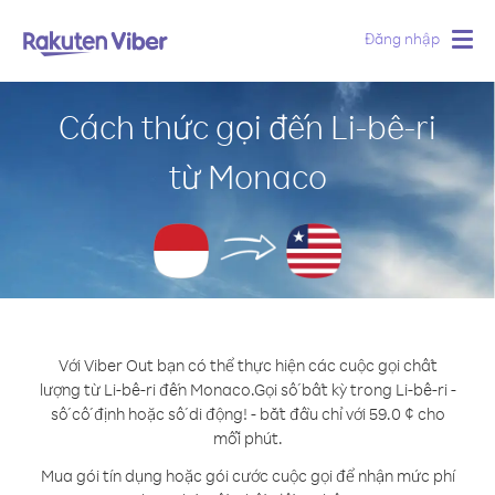
Đăng nhập
Togg
navig
Cách thức gọi đến Li-bê-ri
từ Monaco
Với Viber Out bạn có thể thực hiện các cuộc gọi chất
lượng từ Li-bê-ri đến Monaco.
Gọi số bất kỳ trong Li-bê-ri -
số cố định hoặc số di động! - bắt đầu chỉ với 59.0 ¢ cho
mỗi phút.
Mua gói tín dụng hoặc gói cước cuộc gọi để nhận mức phí