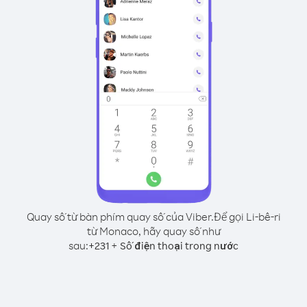
Quay số từ bàn phím quay số của Viber.
Để gọi Li-bê-ri
từ Monaco, hãy quay số như
sau:
+
+
231
Số điện thoại trong nước