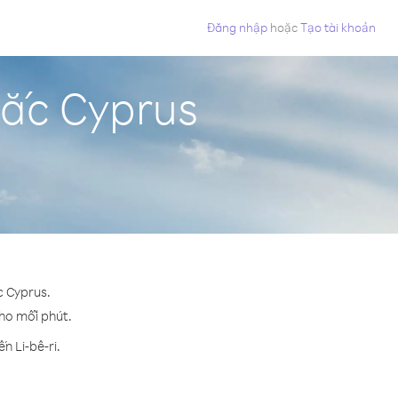
Đăng nhập
hoặc
Tạo tài khoản
Bắc Cyprus
c Cyprus.
cho mỗi phút.
n Li-bê-ri.