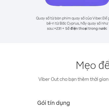
Quay số từ bàn phím quay số của Viber.
Để g
bê-ri từ Bắc Cyprus, hãy quay số như
sau:
+
+
231
Số điện thoại trong nước
Mẹo để 
Viber Out cho bạn thêm thời gian 
Gói tín dụng