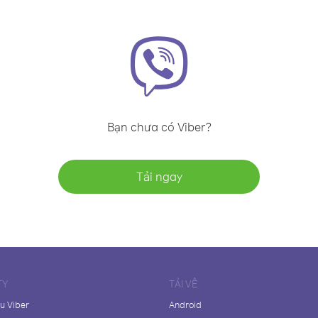
Bạn chưa có Viber?
Tải ngay
TY
TẢI VỀ
ệu Viber
Android