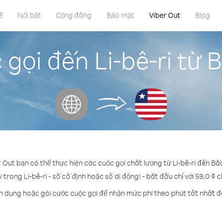
ề
Nổi bật
Cộng đồng
Bảo mật
Viber Out
Blog
 gọi đến Li-bê-ri từ 
r Out bạn có thể thực hiện các cuộc gọi chất lượng từ Li-bê-ri đến Bắ
ỳ trong Li-bê-ri - số cố định hoặc số di động! - bắt đầu chỉ với 59.0 ¢ 
n dụng hoặc gói cước cuộc gọi để nhận mức phí theo phút tốt nhất đế