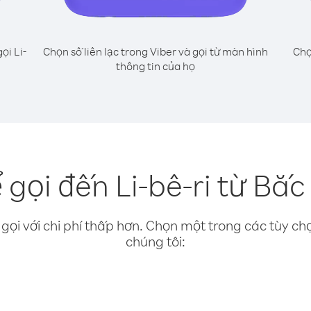
ọi Li-
Chọn số liên lạc trong Viber và gọi từ màn hình
Chọ
thông tin của họ
gọi đến Li-bê-ri từ Bắ
gọi với chi phí thấp hơn. Chọn một trong các tùy chọ
chúng tôi: