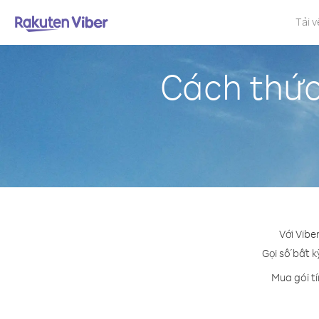
Tải v
Cách thức
Với Vibe
Gọi số bất k
Mua gói tí