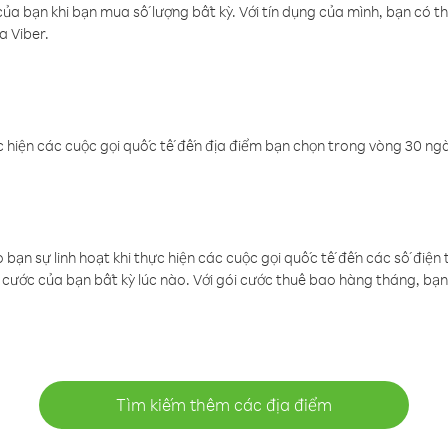
a bạn khi bạn mua số lượng bất kỳ. Với tín dụng của mình, bạn có th
a Viber.
 hiện các cuộc gọi quốc tế đến địa điểm bạn chọn trong vòng 30 ngày
ạn sự linh hoạt khi thực hiện các cuộc gọi quốc tế đến các số điện 
cước của bạn bất kỳ lúc nào. Với gói cước thuê bao hàng tháng, bạn 
Tìm kiếm thêm các địa điểm