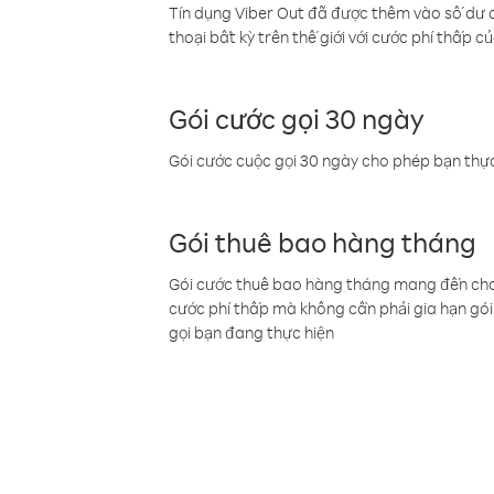
Tín dụng Viber Out đã được thêm vào số dư củ
thoại bất kỳ trên thế giới với cước phí thấp củ
Gói cước gọi 30 ngày
Gói cước cuộc gọi 30 ngày cho phép bạn thực
Gói thuê bao hàng tháng
Gói cước thuê bao hàng tháng mang đến cho b
cước phí thấp mà không cần phải gia hạn gói 
gọi bạn đang thực hiện