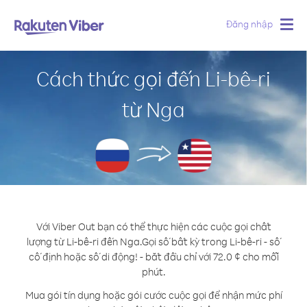
Đăng nhập
Togg
navig
Cách thức gọi đến Li-bê-ri
từ Nga
Với Viber Out bạn có thể thực hiện các cuộc gọi chất
lượng từ Li-bê-ri đến Nga.
Gọi số bất kỳ trong Li-bê-ri - số
cố định hoặc số di động! - bắt đầu chỉ với 72.0 ¢ cho mỗi
phút.
Mua gói tín dụng hoặc gói cước cuộc gọi để nhận mức phí