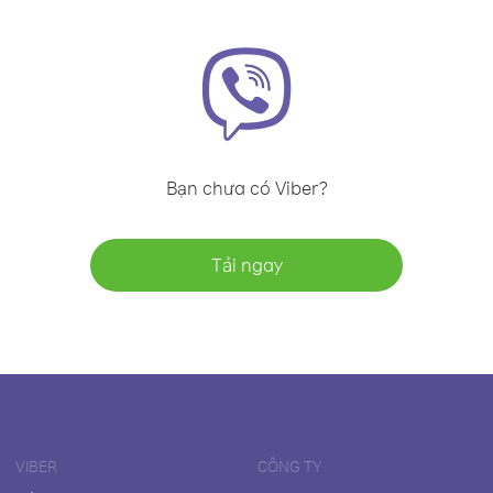
Bạn chưa có Viber?
Tải ngay
VIBER
CÔNG TY