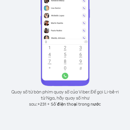
Quay số từ bàn phím quay số của Viber.
Để gọi Li-bê-ri
từ Nga, hãy quay số như
sau:
+
+
231
Số điện thoại trong nước