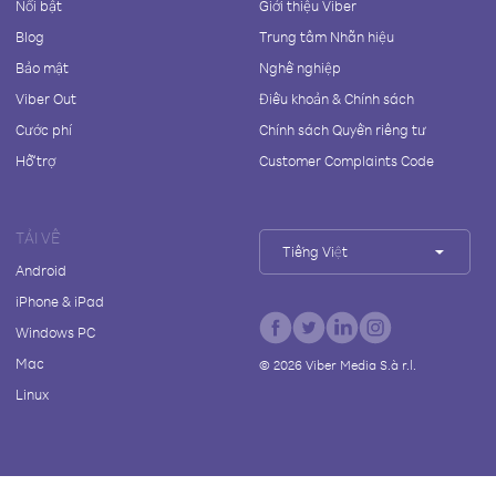
Nổi bật
Giới thiệu Viber
Blog
Trung tâm Nhãn hiệu
Bảo mật
Nghề nghiệp
Viber Out
Điều khoản & Chính sách
Cước phí
Chính sách Quyền riêng tư
Hỗ trợ
Customer Complaints Code
TẢI VỀ
Tiếng Việt
Android
iPhone & iPad
Windows PC
Mac
©
2026
Viber Media S.à r.l.
Linux