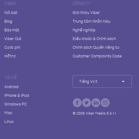
VIBER
CÔNG TY
Nổi bật
Giới thiệu Viber
Blog
Trung tâm Nhãn hiệu
Bảo mật
Nghề nghiệp
Viber Out
Điều khoản & Chính sách
Cước phí
Chính sách Quyền riêng tư
Hỗ trợ
Customer Complaints Code
TẢI VỀ
Tiếng Việt
Android
iPhone & iPad
Windows PC
Mac
©
2026
Viber Media S.à r.l.
Linux