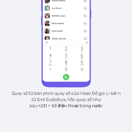
Quay số từ bàn phím quay số của Viber.
Để gọi Li-bê-ri
từ Sint Eustatius, hãy quay số như
sau:
+
+
231
Số điện thoại trong nước