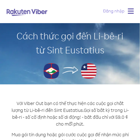
Đăng nhập
Togg
navig
Cách thức gọi đến Li-bê-ri
từ Sint Eustatius
Với Viber Out bạn có thể thực hiện các cuộc gọi chất
lượng từ Li-bê-ri đến Sint Eustatius.
Gọi số bất kỳ trong Li-
bê-ri - số cố định hoặc số di động! - bắt đầu chỉ với 59.0 ¢
cho mỗi phút.
Mua gói tín dụng hoặc gói cước cuộc gọi để nhận mức phí