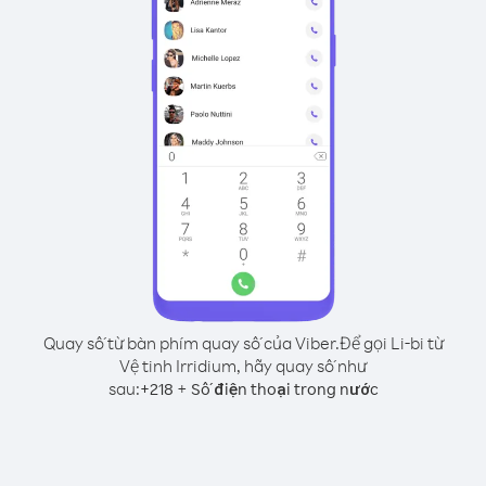
Quay số từ bàn phím quay số của Viber.
Để gọi Li-bi từ
Vệ tinh Irridium, hãy quay số như
sau:
+
+
218
Số điện thoại trong nước