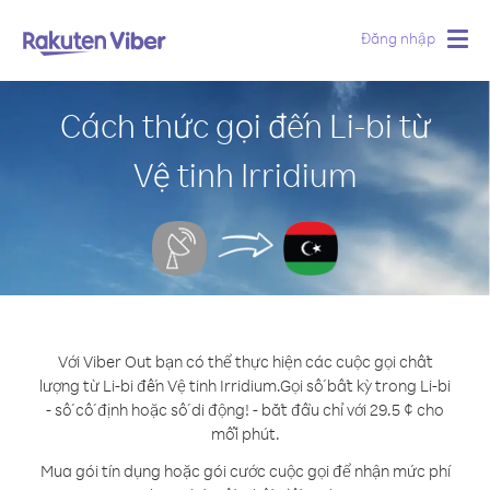
Đăng nhập
Togg
navig
Cách thức gọi đến Li-bi từ
Vệ tinh Irridium
Với Viber Out bạn có thể thực hiện các cuộc gọi chất
lượng từ Li-bi đến Vệ tinh Irridium.
Gọi số bất kỳ trong Li-bi
- số cố định hoặc số di động! - bắt đầu chỉ với 29.5 ¢ cho
mỗi phút.
Mua gói tín dụng hoặc gói cước cuộc gọi để nhận mức phí