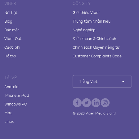
VIBER
CÔNG TY
Nổi bật
Giới thiệu Viber
Blog
Trung tâm Nhãn hiệu
Bảo mật
Nghề nghiệp
Viber Out
Điều khoản & Chính sách
Cước phí
Chính sách Quyền riêng tư
Hỗ trợ
Customer Complaints Code
TẢI VỀ
Tiếng Việt
Android
iPhone & iPad
Windows PC
Mac
©
2026
Viber Media S.à r.l.
Linux