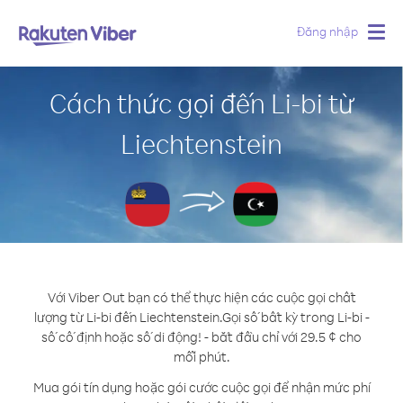
Đăng nhập
Togg
navig
Cách thức gọi đến Li-bi từ
Liechtenstein
Với Viber Out bạn có thể thực hiện các cuộc gọi chất
lượng từ Li-bi đến Liechtenstein.
Gọi số bất kỳ trong Li-bi -
số cố định hoặc số di động! - bắt đầu chỉ với 29.5 ¢ cho
mỗi phút.
Mua gói tín dụng hoặc gói cước cuộc gọi để nhận mức phí