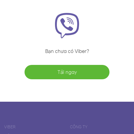
Bạn chưa có Viber?
Tải ngay
VIBER
CÔNG TY