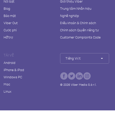
Nổi bật
Giới thiệu Viber
Blog
Trung tâm Nhãn hiệu
Bảo mật
Nghề nghiệp
Viber Out
Điều khoản & Chính sách
Cước phí
Chính sách Quyền riêng tư
Hỗ trợ
Customer Complaints Code
TẢI VỀ
Tiếng Việt
Android
iPhone & iPad
Windows PC
Mac
©
2026
Viber Media S.à r.l.
Linux