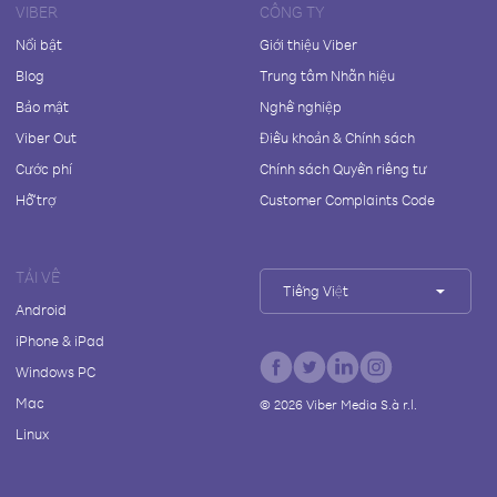
VIBER
CÔNG TY
Nổi bật
Giới thiệu Viber
Blog
Trung tâm Nhãn hiệu
Bảo mật
Nghề nghiệp
Viber Out
Điều khoản & Chính sách
Cước phí
Chính sách Quyền riêng tư
Hỗ trợ
Customer Complaints Code
TẢI VỀ
Tiếng Việt
Android
iPhone & iPad
Windows PC
Mac
©
2026
Viber Media S.à r.l.
Linux