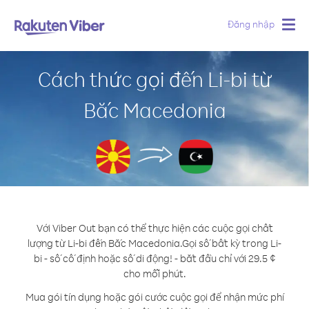
Đăng nhập
Togg
navig
Cách thức gọi đến Li-bi từ
Bắc Macedonia
Với Viber Out bạn có thể thực hiện các cuộc gọi chất
lượng từ Li-bi đến Bắc Macedonia.
Gọi số bất kỳ trong Li-
bi - số cố định hoặc số di động! - bắt đầu chỉ với 29.5 ¢
cho mỗi phút.
Mua gói tín dụng hoặc gói cước cuộc gọi để nhận mức phí