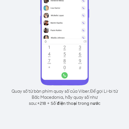
Quay số từ bàn phím quay số của Viber.
Để gọi Li-bi từ
Bắc Macedonia, hãy quay số như
sau:
+
+
218
Số điện thoại trong nước