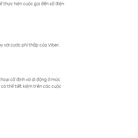
ể thực hiện cuộc gọi đến số điện
 với cước phí thấp của Viber.
thoại cố định và di động ở mức
có thể tiết kiệm trên các cuộc