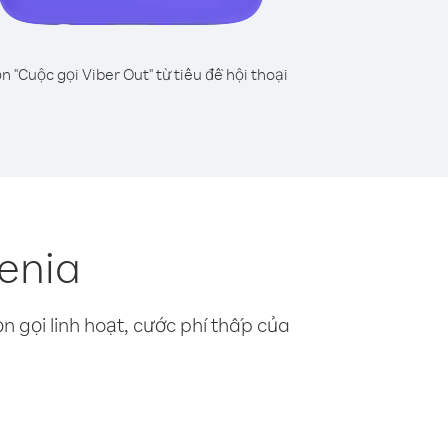
n "Cuộc gọi Viber Out" từ tiêu đề hội thoại
venia
n gọi linh hoạt, cước phí thấp của