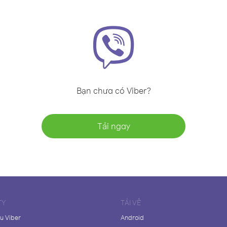
Bạn chưa có Viber?
Tải ngay
TY
TẢI VỀ
ệu Viber
Android