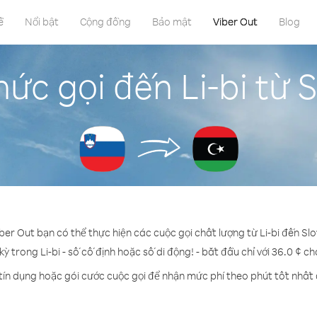
ề
Nổi bật
Cộng đồng
Bảo mật
Viber Out
Blog
ức gọi đến Li-bi từ 
iber Out bạn có thể thực hiện các cuộc gọi chất lượng từ Li-bi đến Slo
kỳ trong Li-bi - số cố định hoặc số di động! - bắt đầu chỉ với 36.0 ¢ c
tín dụng hoặc gói cước cuộc gọi để nhận mức phí theo phút tốt nhất đ