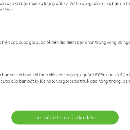
a bạn khi bạn mua số lượng bất kỳ. Với tín dụng của mình, bạn có th
a Viber.
 hiện các cuộc gọi quốc tế đến địa điểm bạn chọn trong vòng 30 ngày
ạn sự linh hoạt khi thực hiện các cuộc gọi quốc tế đến các số điện 
cước của bạn bất kỳ lúc nào. Với gói cước thuê bao hàng tháng, bạn 
Tìm kiếm thêm các địa điểm