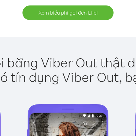
Xem biểu phí gọi đến Li-bi
bi bằng Viber Out thật 
ó tín dụng Viber Out, b