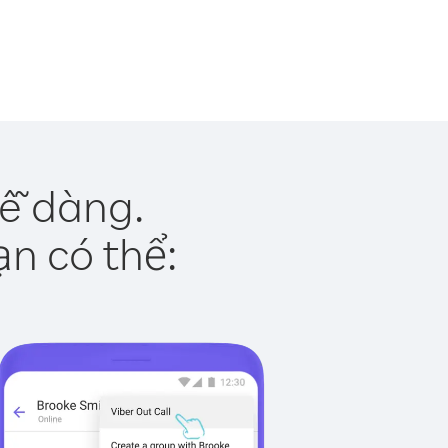
dễ dàng.
ạn có thể: