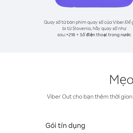
Quay số từ bàn phím quay số của Viber.
Để g
bi từ Slovenia, hãy quay số như
sau:
+
+
218
Số điện thoại trong nước
Mẹo 
Viber Out cho bạn thêm thời gian 
Gói tín dụng