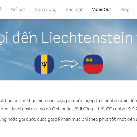
ề
Nổi bật
Cộng đồng
Bảo mật
Viber Out
Blog
ọi đến Liechtenstein
Out bạn có thể thực hiện các cuộc gọi chất lượng từ Liechtenstein đế
rong Liechtenstein - số cố định hoặc số di động! - bắt đầu chỉ với 9.0
ụng hoặc gói cước cuộc gọi để nhận mức phí theo phút tốt nhất đến 