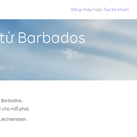
Đăng nhập
hoặc
Tạo tài khoản
 từ Barbados
n Barbados.
 ¢ cho mỗi phút.
Liechtenstein.