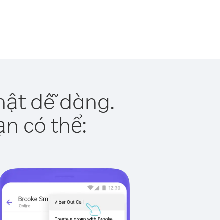
hật dễ dàng.
ạn có thể: