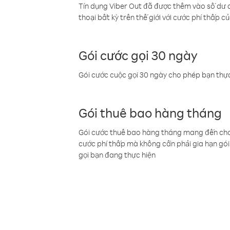
Tín dụng Viber Out đã được thêm vào số dư củ
thoại bất kỳ trên thế giới với cước phí thấp củ
Gói cước gọi 30 ngày
Gói cước cuộc gọi 30 ngày cho phép bạn thực
Gói thuê bao hàng tháng
Gói cước thuê bao hàng tháng mang đến cho b
cước phí thấp mà không cần phải gia hạn gói 
gọi bạn đang thực hiện