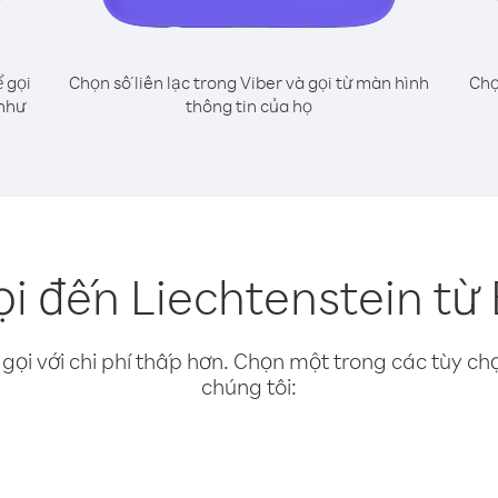
 gọi
Chọn số liên lạc trong Viber và gọi từ màn hình
Chọ
 như
thông tin của họ
i đến Liechtenstein t
gọi với chi phí thấp hơn. Chọn một trong các tùy chọ
chúng tôi: