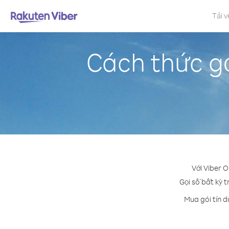
Tải v
Cách thức g
Với Viber 
Gọi số bất kỳ t
Mua gói tín d