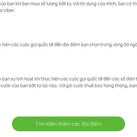
a bạn khi bạn mua số lượng bất kỳ. Với tín dụng của mình, bạn có th
a Viber.
 hiện các cuộc gọi quốc tế đến địa điểm bạn chọn trong vòng 30 ngày
ạn sự linh hoạt khi thực hiện các cuộc gọi quốc tế đến các số điện 
cước của bạn bất kỳ lúc nào. Với gói cước thuê bao hàng tháng, bạn 
Tìm kiếm thêm các địa điểm