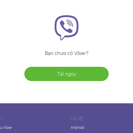
Bạn chưa có Viber?
Tải ngay
TY
TẢI VỀ
ệu Viber
Android