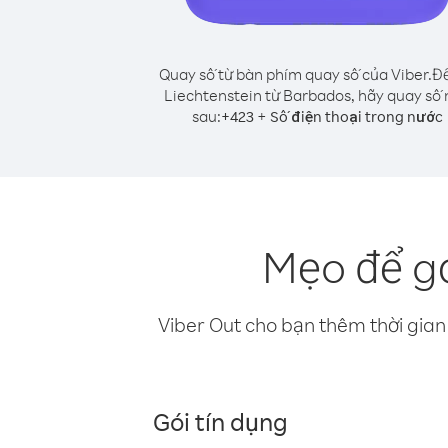
Quay số từ bàn phím quay số của Viber.
Để
Liechtenstein từ Barbados, hãy quay số
sau:
+
+
423
Số điện thoại trong nước
Mẹo để gọ
Viber Out cho bạn thêm thời gian 
Gói tín dụng