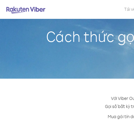
Tải v
Cách thức gọi
Với Viber O
Gọi số bất kỳ t
Mua gói tín d