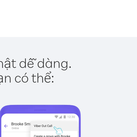
hật dễ dàng.
ạn có thể: