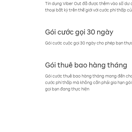
Tín dụng Viber Out đã được thêm vào số dư củ
thoại bất kỳ trên thế giới với cước phí thấp củ
Gói cước gọi 30 ngày
Gói cước cuộc gọi 30 ngày cho phép bạn thực
Gói thuê bao hàng tháng
Gói cước thuê bao hàng tháng mang đến cho b
cước phí thấp mà không cần phải gia hạn gói 
gọi bạn đang thực hiện