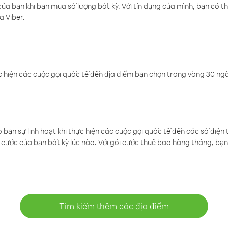
a bạn khi bạn mua số lượng bất kỳ. Với tín dụng của mình, bạn có th
a Viber.
 hiện các cuộc gọi quốc tế đến địa điểm bạn chọn trong vòng 30 ngày
ạn sự linh hoạt khi thực hiện các cuộc gọi quốc tế đến các số điện 
cước của bạn bất kỳ lúc nào. Với gói cước thuê bao hàng tháng, bạn 
Tìm kiếm thêm các địa điểm