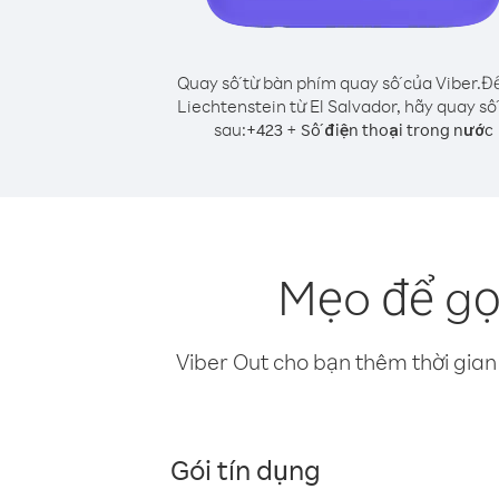
Quay số từ bàn phím quay số của Viber.
Để
Liechtenstein từ El Salvador, hãy quay số
sau:
+
+
423
Số điện thoại trong nước
Mẹo để gọi
Viber Out cho bạn thêm thời gian 
Gói tín dụng