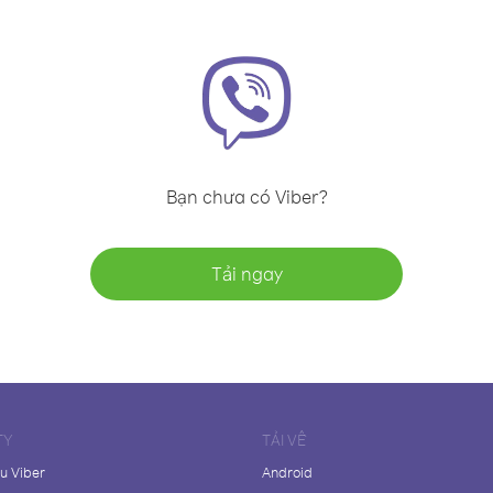
Bạn chưa có Viber?
Tải ngay
TY
TẢI VỀ
ệu Viber
Android