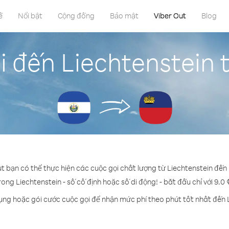
ề
Nổi bật
Cộng đồng
Bảo mật
Viber Out
Blog
 đến Liechtenstein 
ut bạn có thể thực hiện các cuộc gọi chất lượng từ Liechtenstein đến 
rong Liechtenstein - số cố định hoặc số di động! - bắt đầu chỉ với 9.0
ụng hoặc gói cước cuộc gọi để nhận mức phí theo phút tốt nhất đến 