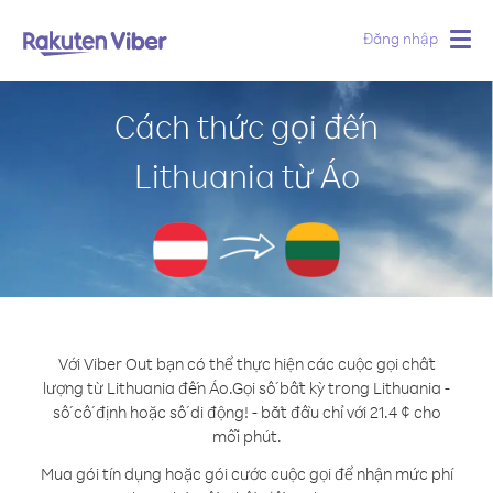
Đăng nhập
Togg
navig
Cách thức gọi đến
Lithuania từ Áo
Với Viber Out bạn có thể thực hiện các cuộc gọi chất
lượng từ Lithuania đến Áo.
Gọi số bất kỳ trong Lithuania -
số cố định hoặc số di động! - bắt đầu chỉ với 21.4 ¢ cho
mỗi phút.
Mua gói tín dụng hoặc gói cước cuộc gọi để nhận mức phí