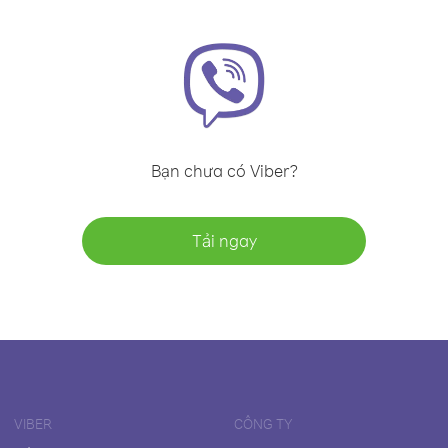
Bạn chưa có Viber?
Tải ngay
VIBER
CÔNG TY