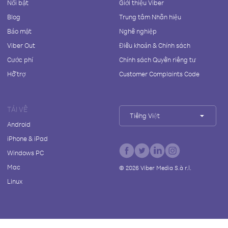
Nổi bật
Giới thiệu Viber
Blog
Trung tâm Nhãn hiệu
Bảo mật
Nghề nghiệp
Viber Out
Điều khoản & Chính sách
Cước phí
Chính sách Quyền riêng tư
Hỗ trợ
Customer Complaints Code
TẢI VỀ
Tiếng Việt
Android
iPhone & iPad
Windows PC
Mac
©
2026
Viber Media S.à r.l.
Linux