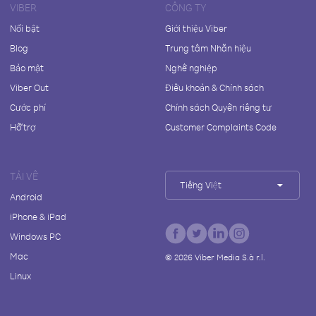
VIBER
CÔNG TY
Nổi bật
Giới thiệu Viber
Blog
Trung tâm Nhãn hiệu
Bảo mật
Nghề nghiệp
Viber Out
Điều khoản & Chính sách
Cước phí
Chính sách Quyền riêng tư
Hỗ trợ
Customer Complaints Code
TẢI VỀ
Tiếng Việt
Android
iPhone & iPad
Windows PC
Mac
©
2026
Viber Media S.à r.l.
Linux