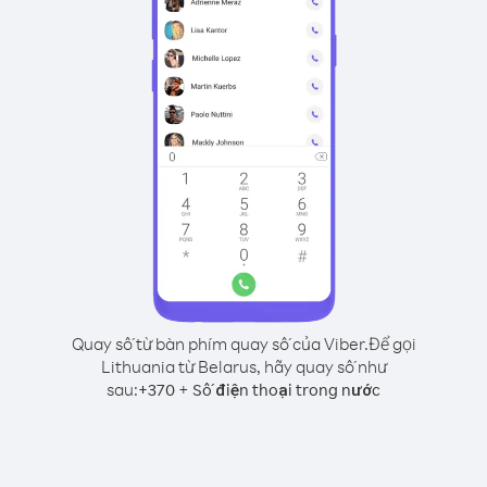
Quay số từ bàn phím quay số của Viber.
Để gọi
Lithuania từ Belarus, hãy quay số như
sau:
+
+
370
Số điện thoại trong nước