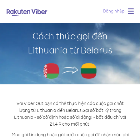
Đăng nhập
Togg
navig
Cách thức gọi đến
Lithuania từ Belarus
Với Viber Out bạn có thể thực hiện các cuộc gọi chất
lượng từ Lithuania đến Belarus.
Gọi số bất kỳ trong
Lithuania - số cố định hoặc số di động! - bắt đầu chỉ với
21.4 ¢ cho mỗi phút.
Mua gói tín dụng hoặc gói cước cuộc gọi để nhận mức phí