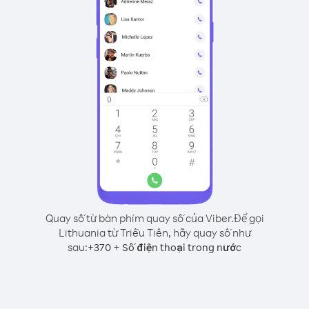
Quay số từ bàn phím quay số của Viber.
Để gọi
Lithuania từ Triều Tiên, hãy quay số như
sau:
+
+
370
Số điện thoại trong nước