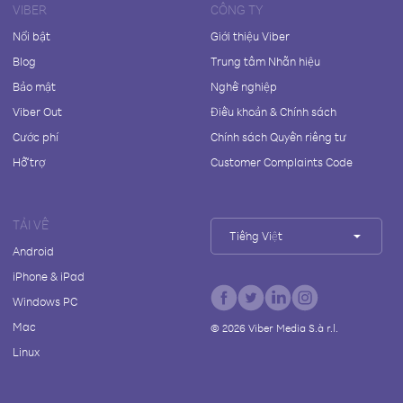
VIBER
CÔNG TY
Nổi bật
Giới thiệu Viber
Blog
Trung tâm Nhãn hiệu
Bảo mật
Nghề nghiệp
Viber Out
Điều khoản & Chính sách
Cước phí
Chính sách Quyền riêng tư
Hỗ trợ
Customer Complaints Code
TẢI VỀ
Tiếng Việt
Android
iPhone & iPad
Windows PC
Mac
©
2026
Viber Media S.à r.l.
Linux