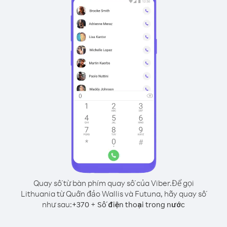
Quay số từ bàn phím quay số của Viber.
Để gọi
Lithuania từ Quần đảo Wallis và Futuna, hãy quay số
như sau:
+
+
370
Số điện thoại trong nước