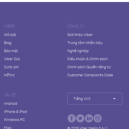
VIBER
CÔNG TY
Nổi bật
Giới thiệu Viber
Blog
Trung tâm Nhãn hiệu
Bảo mật
Nghề nghiệp
Viber Out
Điều khoản & Chính sách
Cước phí
Chính sách Quyền riêng tư
Hỗ trợ
Customer Complaints Code
TẢI VỀ
Tiếng Việt
Android
iPhone & iPad
Windows PC
Mac
©
2026
Viber Media S.à r.l.