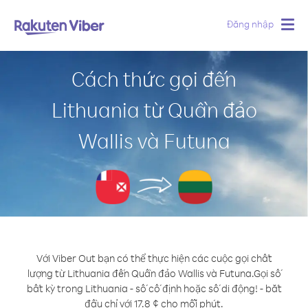
Đăng nhập
Togg
navig
Cách thức gọi đến
Lithuania từ Quần đảo
Wallis và Futuna
Với Viber Out bạn có thể thực hiện các cuộc gọi chất
lượng từ Lithuania đến Quần đảo Wallis và Futuna.
Gọi số
bất kỳ trong Lithuania - số cố định hoặc số di động! - bắt
đầu chỉ với 17.8 ¢ cho mỗi phút.