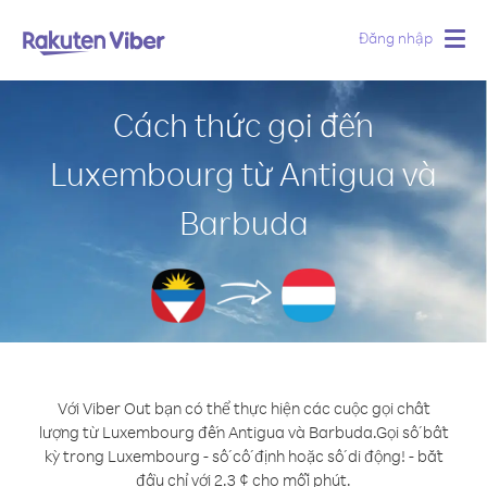
Đăng nhập
Togg
navig
Cách thức gọi đến
Luxembourg từ Antigua và
Barbuda
Với Viber Out bạn có thể thực hiện các cuộc gọi chất
lượng từ Luxembourg đến Antigua và Barbuda.
Gọi số bất
kỳ trong Luxembourg - số cố định hoặc số di động! - bắt
đầu chỉ với 2.3 ¢ cho mỗi phút.