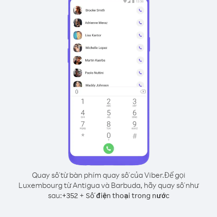
Quay số từ bàn phím quay số của Viber.
Để gọi
Luxembourg từ Antigua và Barbuda, hãy quay số như
sau:
+
+
352
Số điện thoại trong nước