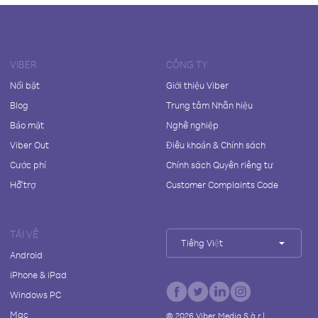
VIBER
CÔNG TY
Nổi bật
Giới thiệu Viber
Blog
Trung tâm Nhãn hiệu
Bảo mật
Nghề nghiệp
Viber Out
Điều khoản & Chính sách
Cước phí
Chính sách Quyền riêng tư
Hỗ trợ
Customer Complaints Code
TẢI VỀ
Tiếng Việt
Android
iPhone & iPad
Windows PC
Mac
©
2026
Viber Media S.à r.l.