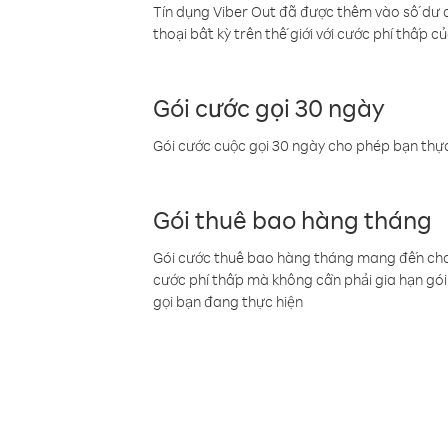
Tín dụng Viber Out đã được thêm vào số dư củ
thoại bất kỳ trên thế giới với cước phí thấp củ
Gói cước gọi 30 ngày
Gói cước cuộc gọi 30 ngày cho phép bạn thực
Gói thuê bao hàng tháng
Gói cước thuê bao hàng tháng mang đến cho b
cước phí thấp mà không cần phải gia hạn gói 
gọi bạn đang thực hiện