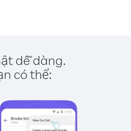
ật dễ dàng.
ạn có thể: