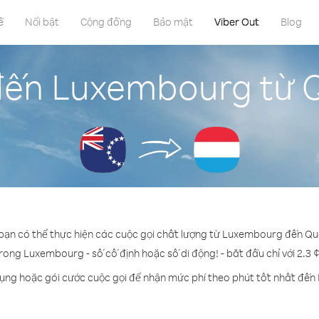
ề
Nổi bật
Cộng đồng
Bảo mật
Viber Out
Blog
 đến Luxembourg từ 
 bạn có thể thực hiện các cuộc gọi chất lượng từ Luxembourg đến Q
trong Luxembourg - số cố định hoặc số di động! - bắt đầu chỉ với 2.3 
dụng hoặc gói cước cuộc gọi để nhận mức phí theo phút tốt nhất đế