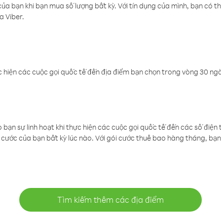
a bạn khi bạn mua số lượng bất kỳ. Với tín dụng của mình, bạn có th
a Viber.
 hiện các cuộc gọi quốc tế đến địa điểm bạn chọn trong vòng 30 ngày
ạn sự linh hoạt khi thực hiện các cuộc gọi quốc tế đến các số điện 
cước của bạn bất kỳ lúc nào. Với gói cước thuê bao hàng tháng, bạn 
Tìm kiếm thêm các địa điểm