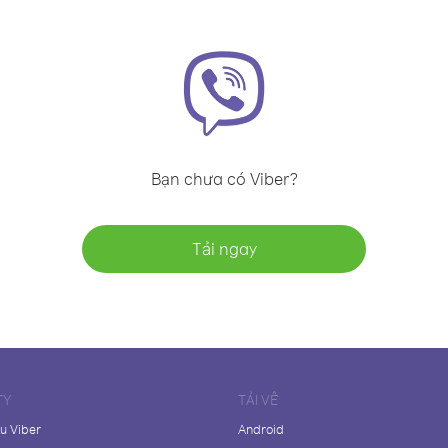
Bạn chưa có Viber?
Tải ngay
TY
TẢI VỀ
ệu Viber
Android