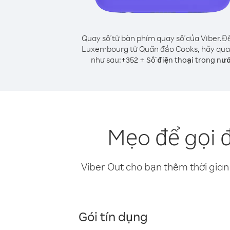
Quay số từ bàn phím quay số của Viber.
Để
Luxembourg từ Quần đảo Cooks, hãy qua
như sau:
+
+
352
Số điện thoại trong nư
Mẹo để gọi 
Viber Out cho bạn thêm thời gian 
Gói tín dụng