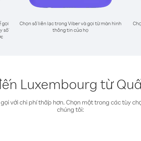
 gọi
Chọn số liên lạc trong Viber và gọi từ màn hình
Chọ
y số
thông tin của họ
ớc
đến Luxembourg từ Qu
gọi với chi phí thấp hơn. Chọn một trong các tùy chọ
chúng tôi: