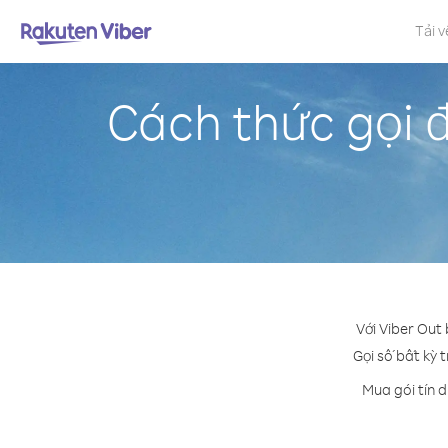
Tải v
Cách thức gọi
Với Viber Out
Gọi số bất kỳ 
Mua gói tín 