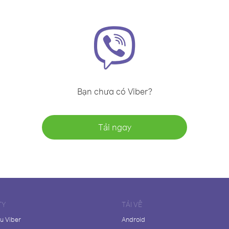
Bạn chưa có Viber?
Tải ngay
TY
TẢI VỀ
ệu Viber
Android