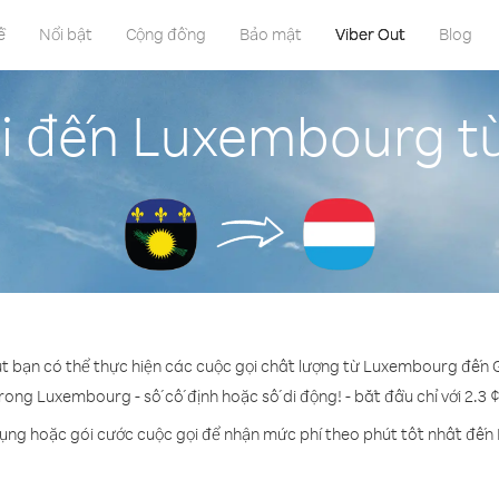
ề
Nổi bật
Cộng đồng
Bảo mật
Viber Out
Blog
ọi đến Luxembourg t
ut bạn có thể thực hiện các cuộc gọi chất lượng từ Luxembourg đến
trong Luxembourg - số cố định hoặc số di động! - bắt đầu chỉ với 2.3 
dụng hoặc gói cước cuộc gọi để nhận mức phí theo phút tốt nhất đế