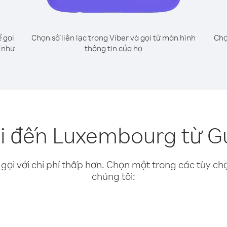
 gọi
Chọn số liên lạc trong Viber và gọi từ màn hình
Chọ
 như
thông tin của họ
i đến Luxembourg từ 
gọi với chi phí thấp hơn. Chọn một trong các tùy chọ
chúng tôi: