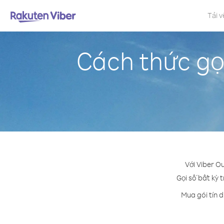
Tải v
Cách thức g
Với Viber O
Gọi số bất kỳ 
Mua gói tín 