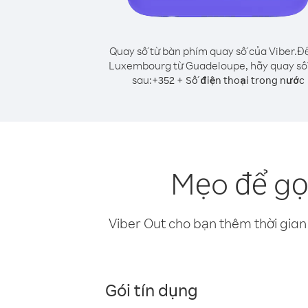
Quay số từ bàn phím quay số của Viber.
Để
Luxembourg từ Guadeloupe, hãy quay số
sau:
+
+
352
Số điện thoại trong nước
Mẹo để gọ
Viber Out cho bạn thêm thời gian 
Gói tín dụng