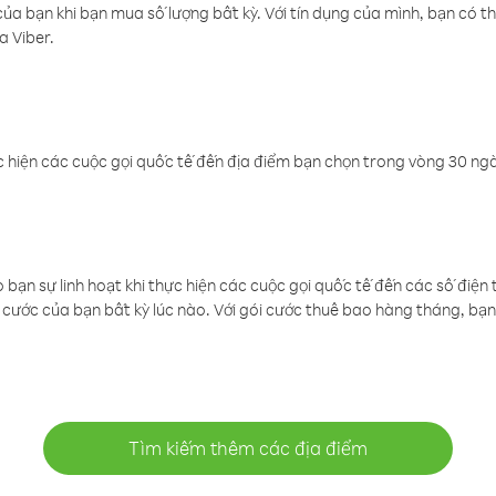
a bạn khi bạn mua số lượng bất kỳ. Với tín dụng của mình, bạn có th
a Viber.
 hiện các cuộc gọi quốc tế đến địa điểm bạn chọn trong vòng 30 ngày
ạn sự linh hoạt khi thực hiện các cuộc gọi quốc tế đến các số điện 
cước của bạn bất kỳ lúc nào. Với gói cước thuê bao hàng tháng, bạn 
Tìm kiếm thêm các địa điểm