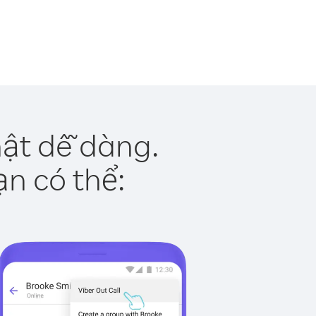
ật dễ dàng.
ạn có thể: