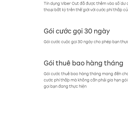
Tín dụng Viber Out đã được thêm vào số dư củ
thoại bất kỳ trên thế giới với cước phí thấp củ
Gói cước gọi 30 ngày
Gói cước cuộc gọi 30 ngày cho phép bạn thực
Gói thuê bao hàng tháng
Gói cước thuê bao hàng tháng mang đến cho b
cước phí thấp mà không cần phải gia hạn gói 
gọi bạn đang thực hiện