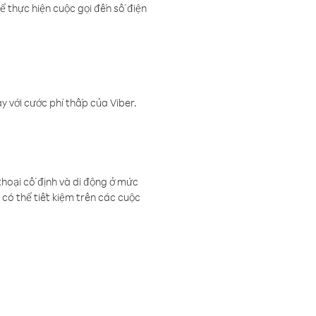
ể thực hiện cuộc gọi đến số điện
 với cước phí thấp của Viber.
thoại cố định và di động ở mức
có thể tiết kiệm trên các cuộc