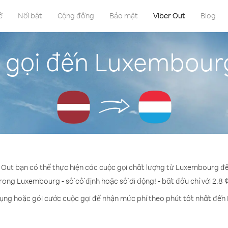
ề
Nổi bật
Cộng đồng
Bảo mật
Viber Out
Blog
 gọi đến Luxembourg
r Out bạn có thể thực hiện các cuộc gọi chất lượng từ Luxembourg đế
trong Luxembourg - số cố định hoặc số di động! - bắt đầu chỉ với 2.8 
dụng hoặc gói cước cuộc gọi để nhận mức phí theo phút tốt nhất đế