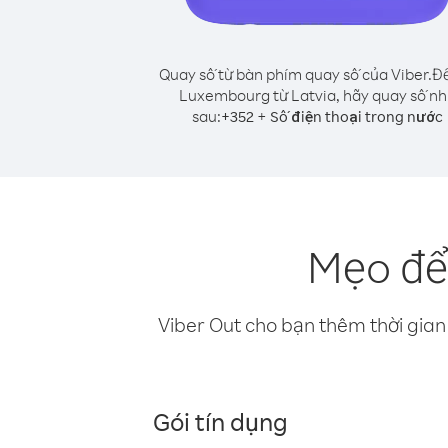
Quay số từ bàn phím quay số của Viber.
Để
Luxembourg từ Latvia, hãy quay số n
sau:
+
+
352
Số điện thoại trong nước
Mẹo để
Viber Out cho bạn thêm thời gian 
Gói tín dụng