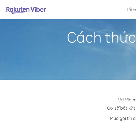
Tải v
Cách thức
Với Vibe
Gọi số bất kỳ 
Mua gói tín 