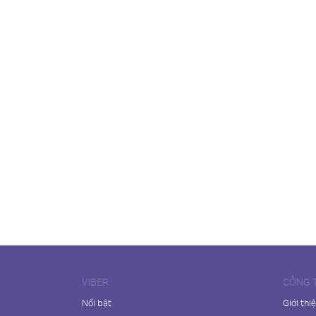
VIBER
CÔNG 
Nổi bật
Giới thi