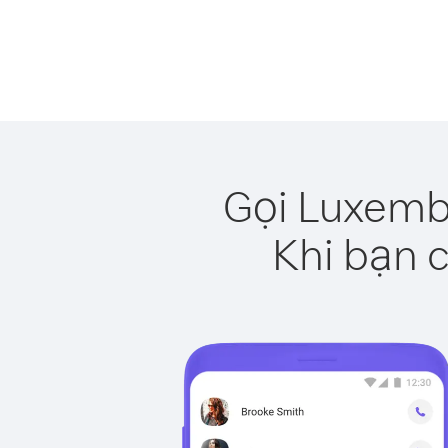
Gọi Luxemb
Khi bạn c