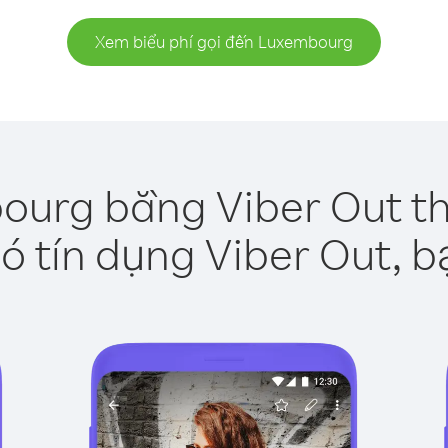
Xem biểu phí gọi đến Luxembourg
ourg bằng Viber Out th
ó tín dụng Viber Out, b