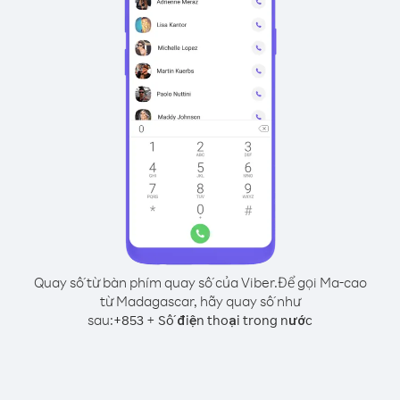
Quay số từ bàn phím quay số của Viber.
Để gọi Ma-cao
từ Madagascar, hãy quay số như
sau:
+
+
853
Số điện thoại trong nước