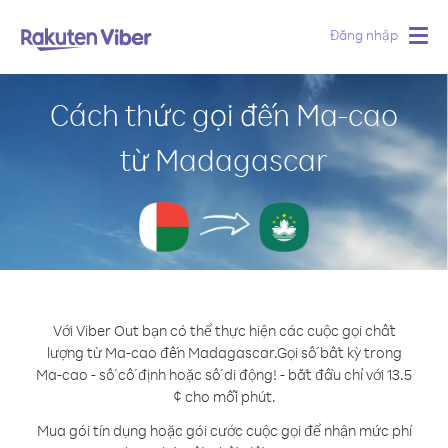
Đăng nhập
Togg
navig
Cách thức gọi đến Ma-cao
từ Madagascar
Với Viber Out bạn có thể thực hiện các cuộc gọi chất
lượng từ Ma-cao đến Madagascar.
Gọi số bất kỳ trong
Ma-cao - số cố định hoặc số di động! - bắt đầu chỉ với 13.5
¢ cho mỗi phút.
Mua gói tín dụng hoặc gói cước cuộc gọi để nhận mức phí