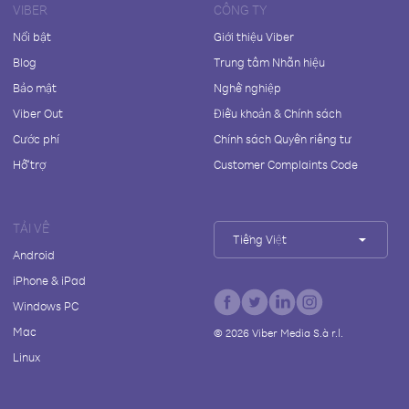
VIBER
CÔNG TY
Nổi bật
Giới thiệu Viber
Blog
Trung tâm Nhãn hiệu
Bảo mật
Nghề nghiệp
Viber Out
Điều khoản & Chính sách
Cước phí
Chính sách Quyền riêng tư
Hỗ trợ
Customer Complaints Code
TẢI VỀ
Tiếng Việt
Android
iPhone & iPad
Windows PC
Mac
©
2026
Viber Media S.à r.l.
Linux