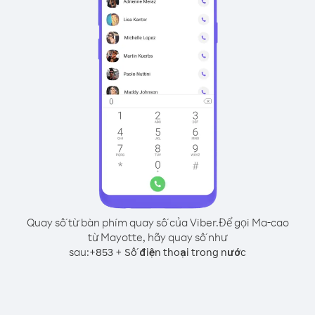
Quay số từ bàn phím quay số của Viber.
Để gọi Ma-cao
từ Mayotte, hãy quay số như
sau:
+
+
853
Số điện thoại trong nước