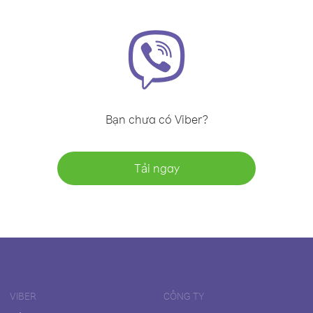
Bạn chưa có Viber?
Tải ngay
VIBER
CÔNG TY