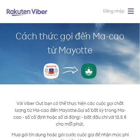
Đăng nhập
Togg
navig
Cách thức gọi đến Ma-cao
từ Mayotte
Với Viber Out bạn có thể thực hiện các cuộc gọi chất
lượng từ Ma-cao đến Mayotte.
Gọi số bất kỳ trong Ma-
cao - số cố định hoặc số di động! - bắt đầu chỉ với 13.5 ¢
cho mỗi phút.
Mua gói tín dụng hoặc gói cước cuộc gọi để nhận mức phí