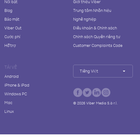
Nổi bật
Giới thiệu Viber
Blog
Trung tâm Nhãn hiệu
Bảo mật
Nghề nghiệp
Viber Out
Điều khoản & Chính sách
Cước phí
Chính sách Quyền riêng tư
Hỗ trợ
Customer Complaints Code
TẢI VỀ
Tiếng Việt
Android
iPhone & iPad
Windows PC
Mac
©
2026
Viber Media S.à r.l.
Linux