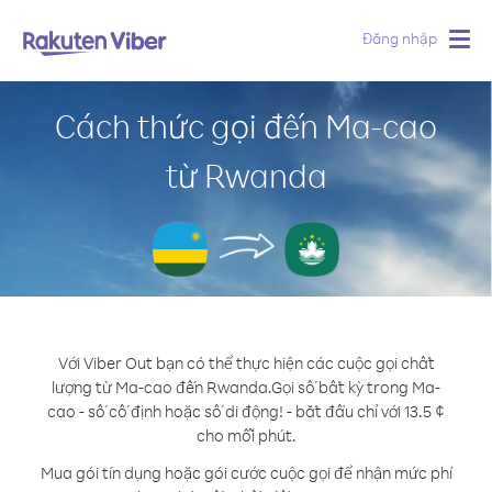
Đăng nhập
Togg
navig
Cách thức gọi đến Ma-cao
từ Rwanda
Với Viber Out bạn có thể thực hiện các cuộc gọi chất
lượng từ Ma-cao đến Rwanda.
Gọi số bất kỳ trong Ma-
cao - số cố định hoặc số di động! - bắt đầu chỉ với 13.5 ¢
cho mỗi phút.
Mua gói tín dụng hoặc gói cước cuộc gọi để nhận mức phí