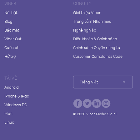
VIBER
CÔNG TY
Nổi bật
Giới thiệu Viber
Blog
Trung tâm Nhãn hiệu
Bảo mật
Nghề nghiệp
Viber Out
Điều khoản & Chính sách
Cước phí
Chính sách Quyền riêng tư
Hỗ trợ
Customer Complaints Code
TẢI VỀ
Tiếng Việt
Android
iPhone & iPad
Windows PC
Mac
©
2026
Viber Media S.à r.l.
Linux