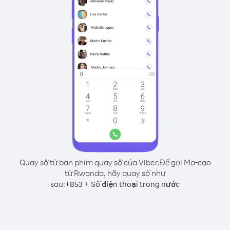
Quay số từ bàn phím quay số của Viber.
Để gọi Ma-cao
từ Rwanda, hãy quay số như
sau:
+
+
853
Số điện thoại trong nước