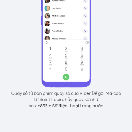
Quay số từ bàn phím quay số của Viber.
Để gọi Ma-cao
từ Saint Lucia, hãy quay số như
sau:
+
+
853
Số điện thoại trong nước