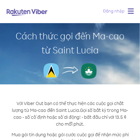
Đăng nhập
Togg
navig
Cách thức gọi đến Ma-cao
từ Saint Lucia
Với Viber Out bạn có thể thực hiện các cuộc gọi chất
lượng từ Ma-cao đến Saint Lucia.
Gọi số bất kỳ trong Ma-
cao - số cố định hoặc số di động! - bắt đầu chỉ với 13.5 ¢
cho mỗi phút.
Mua gói tín dụng hoặc gói cước cuộc gọi để nhận mức phí