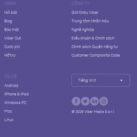
VIBER
CÔNG TY
Nổi bật
Giới thiệu Viber
Blog
Trung tâm Nhãn hiệu
Bảo mật
Nghề nghiệp
Viber Out
Điều khoản & Chính sách
Cước phí
Chính sách Quyền riêng tư
Hỗ trợ
Customer Complaints Code
TẢI VỀ
Tiếng Việt
Android
iPhone & iPad
Windows PC
Mac
©
2026
Viber Media S.à r.l.
Linux