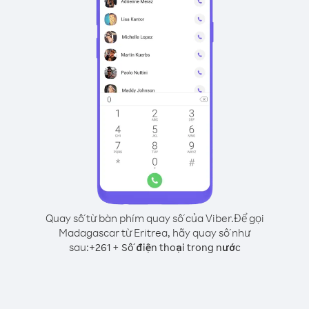
Quay số từ bàn phím quay số của Viber.
Để gọi
Madagascar từ Eritrea, hãy quay số như
sau:
+
+
261
Số điện thoại trong nước