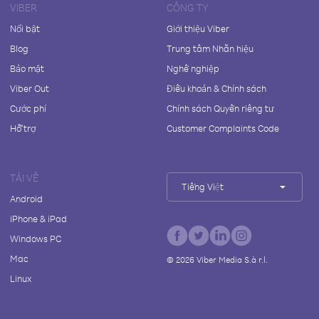
VIBER
CÔNG TY
Nổi bật
Giới thiệu Viber
Blog
Trung tâm Nhãn hiệu
Bảo mật
Nghề nghiệp
Viber Out
Điều khoản & Chính sách
Cước phí
Chính sách Quyền riêng tư
Hỗ trợ
Customer Complaints Code
TẢI VỀ
Tiếng Việt
Android
iPhone & iPad
Windows PC
Mac
©
2026
Viber Media S.à r.l.
Linux