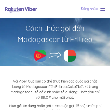
Đăng nhập
Togg
navig
Cách thức gọi đến
Madagascar từ Eritrea
Với Viber Out bạn có thể thực hiện các cuộc gọi chất
lượng từ Madagascar đến Eritrea.
Gọi số bất kỳ trong
Madagascar - số cố định hoặc số di động! - bắt đầu chỉ
với 99.0 ¢ cho mỗi phút.
Mua gói tín dụng hoặc gói cước cuộc gọi để nhận mức phí