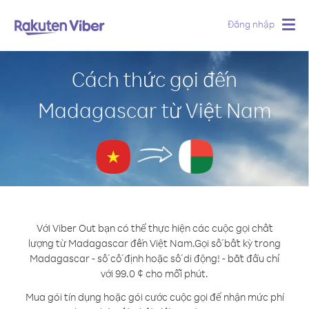
Đăng nhập
Togg
navig
Cách thức gọi đến
Madagascar từ Việt Nam
Với Viber Out bạn có thể thực hiện các cuộc gọi chất
lượng từ Madagascar đến Việt Nam.
Gọi số bất kỳ trong
Madagascar - số cố định hoặc số di động! - bắt đầu chỉ
với 99.0 ¢ cho mỗi phút.
Mua gói tín dụng hoặc gói cước cuộc gọi để nhận mức phí