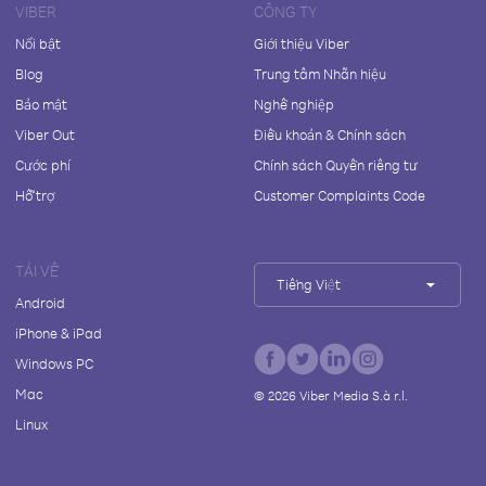
VIBER
CÔNG TY
Nổi bật
Giới thiệu Viber
Blog
Trung tâm Nhãn hiệu
Bảo mật
Nghề nghiệp
Viber Out
Điều khoản & Chính sách
Cước phí
Chính sách Quyền riêng tư
Hỗ trợ
Customer Complaints Code
TẢI VỀ
Tiếng Việt
Android
iPhone & iPad
Windows PC
Mac
©
2026
Viber Media S.à r.l.
Linux