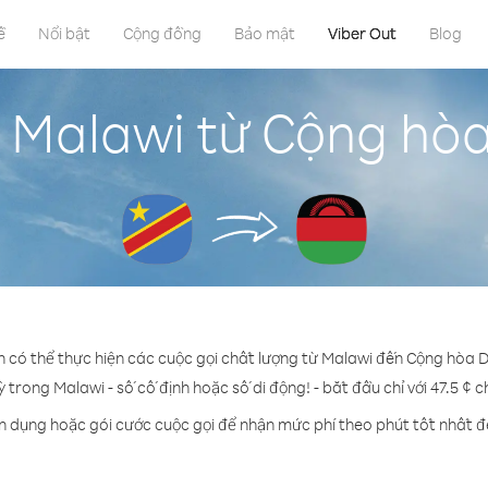
ề
Nổi bật
Cộng đồng
Bảo mật
Viber Out
Blog
n Malawi từ Cộng hò
n có thể thực hiện các cuộc gọi chất lượng từ Malawi đến Cộng hòa
ỳ trong Malawi - số cố định hoặc số di động! - bắt đầu chỉ với 47.5 ¢ 
ín dụng hoặc gói cước cuộc gọi để nhận mức phí theo phút tốt nhất đ