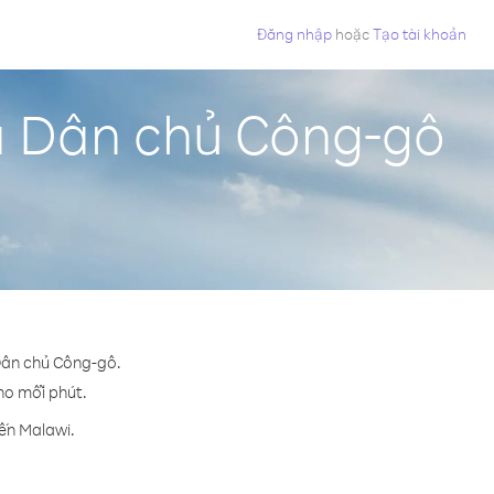
Đăng nhập
hoặc
Tạo tài khoản
a Dân chủ Công-gô
 Dân chủ Công-gô.
cho mỗi phút.
ến Malawi.