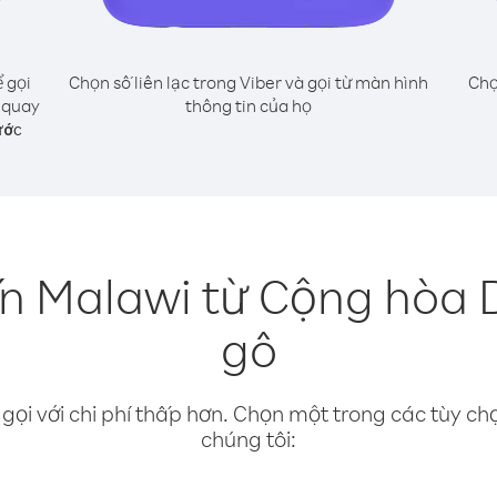
 gọi
Chọn số liên lạc trong Viber và gọi từ màn hình
Chọ
 quay
thông tin của họ
ước
ến Malawi từ Cộng hòa 
gô
gọi với chi phí thấp hơn. Chọn một trong các tùy chọ
chúng tôi: