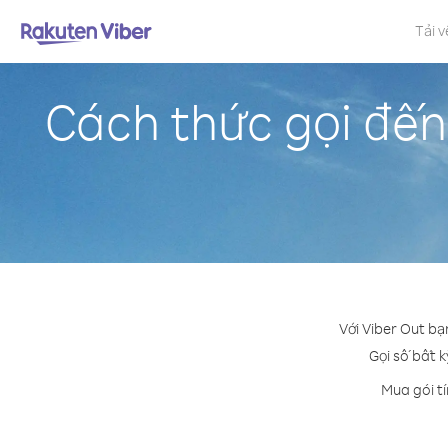
Tải v
Cách thức gọi đế
Với Viber Out bạ
Gọi số bất k
Mua gói t