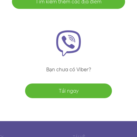
Tìm kiếm thêm các địa điểm
Bạn chưa có Viber?
Tải ngay
TY
TẢI VỀ