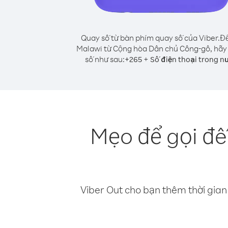
Quay số từ bàn phím quay số của Viber.
Để
Malawi từ Cộng hòa Dân chủ Công-gô, hãy
số như sau:
+
+
265
Số điện thoại trong n
Mẹo để gọi đ
Viber Out cho bạn thêm thời gian 