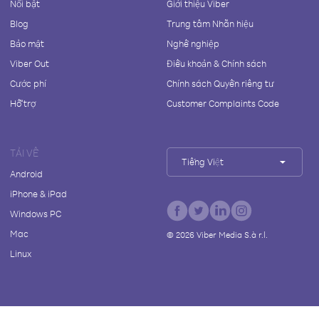
Nổi bật
Giới thiệu Viber
Blog
Trung tâm Nhãn hiệu
Bảo mật
Nghề nghiệp
Viber Out
Điều khoản & Chính sách
Cước phí
Chính sách Quyền riêng tư
Hỗ trợ
Customer Complaints Code
TẢI VỀ
Tiếng Việt
Android
iPhone & iPad
Windows PC
Mac
©
2026
Viber Media S.à r.l.
Linux