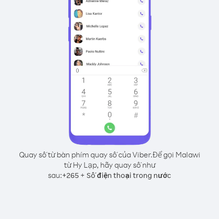
Quay số từ bàn phím quay số của Viber.
Để gọi Malawi
từ Hy Lạp, hãy quay số như
sau:
+
+
265
Số điện thoại trong nước