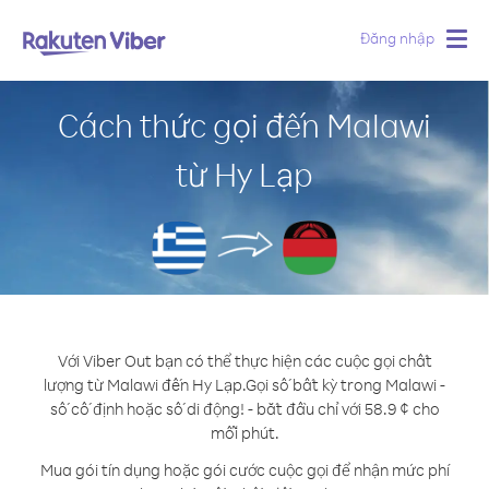
Đăng nhập
Togg
navig
Cách thức gọi đến Malawi
từ Hy Lạp
Với Viber Out bạn có thể thực hiện các cuộc gọi chất
lượng từ Malawi đến Hy Lạp.
Gọi số bất kỳ trong Malawi -
số cố định hoặc số di động! - bắt đầu chỉ với 58.9 ¢ cho
mỗi phút.
Mua gói tín dụng hoặc gói cước cuộc gọi để nhận mức phí