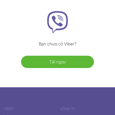
Bạn chưa có Viber?
Tải ngay
VIBER
CÔNG TY